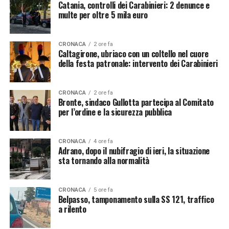
Catania, controlli dei Carabinieri: 2 denunce e
multe per oltre 5 mila euro
CRONACA
2 ore fa
Caltagirone, ubriaco con un coltello nel cuore
della festa patronale: intervento dei Carabinieri
CRONACA
2 ore fa
Bronte, sindaco Gullotta partecipa al Comitato
per l’ordine e la sicurezza pubblica
CRONACA
4 ore fa
Adrano, dopo il nubifragio di ieri, la situazione
sta tornando alla normalità
CRONACA
5 ore fa
Belpasso, tamponamento sulla SS 121, traffico
a rilento