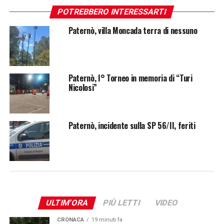
POTREBBERO INTERESSARTI
Paternò, villa Moncada terra di nessuno
Paternò, I° Torneo in memoria di “Turi
Nicolosi”
Paternò, incidente sulla SP 56/II, feriti
ULTIM'ORA
PIÙ LETTI
VIDEO
CRONACA
19 minuti fa