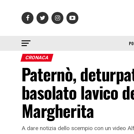
PO
CRONACA
Paternò, deturpat
basolato lavico de
Margherita
A dare notizia dello scempio con un video Alfi