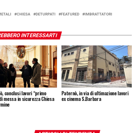
ETALI
CHIESA
DETURPATI
FEATURED
IMBRATTATORI
EBBERO INTERESSARTI
ò, conclusi lavori “primo
Paternò, in via di ultimazione lavori
 di messa in sicurezza Chiesa
ex cinema S.Barbara
rmine