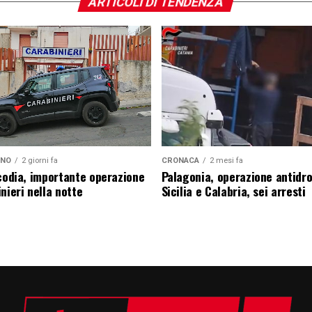
ARTICOLI DI TENDENZA
ANO
2 giorni fa
CRONACA
2 mesi fa
icodia, importante operazione
Palagonia, operazione antidr
nieri nella notte
Sicilia e Calabria, sei arresti