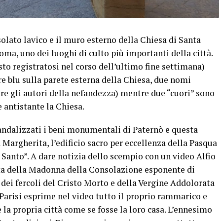
solato lavico e il muro esterno della Chiesa di Santa
oma, uno dei luoghi di culto più importanti della città.
sto registratosi nel corso dell’ultimo fine settimana)
re blu sulla parete esterna della Chiesa, due nomi
re gli autori della nefandezza) mentre due “cuori” sono
e antistante la Chiesa.
vandalizzati i beni monumentali di Paternò e questa
a Margherita, l’edificio sacro per eccellenza della Pasqua
ì Santo”. A dare notizia dello scempio con un video Alfio
ita della Madonna della Consolazione esponente di
 dei fercoli del Cristo Morto e della Vergine Addolorata
 Parisi esprime nel video tutto il proprio rammarico e
 la propria città come se fosse la loro casa. L’ennesimo