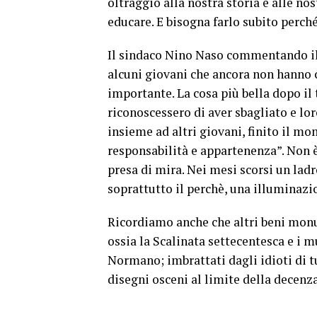
oltraggio alla nostra storia e alle no
educare. E bisogna farlo subito perché 
Il sindaco Nino Naso commentando il v
alcuni giovani che ancora non hanno c
importante. La cosa più bella dopo il 
riconoscessero di aver sbagliato e lor
insieme ad altri giovani, finito il m
responsabilità e appartenenza”. Non è
presa di mira. Nei mesi scorsi un lad
soprattutto il perchè, una illuminazio
Ricordiamo anche che altri beni monum
ossia la Scalinata settecentesca e i m
Normano; imbrattati dagli idioti di t
disegni osceni al limite della decenza