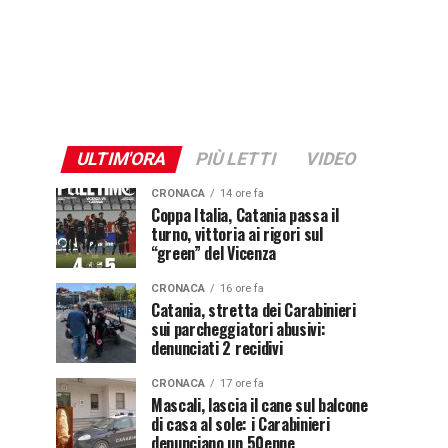
ULTIM'ORA
PIÙ LETTI
VIDEO
CRONACA
14 ore fa
Coppa Italia, Catania passa il
turno, vittoria ai rigori sul
“green” del Vicenza
CRONACA
16 ore fa
Catania, stretta dei Carabinieri
sui parcheggiatori abusivi:
denunciati 2 recidivi
CRONACA
17 ore fa
Mascali, lascia il cane sul balcone
di casa al sole: i Carabinieri
denunciano un 50enne