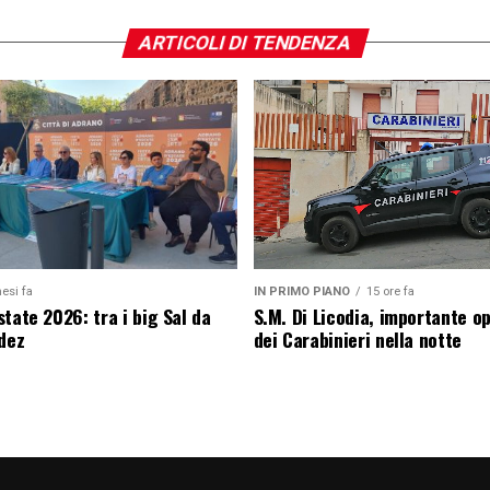
ARTICOLI DI TENDENZA
esi fa
IN PRIMO PIANO
15 ore fa
tate 2026: tra i big Sal da
S.M. Di Licodia, importante o
edez
dei Carabinieri nella notte