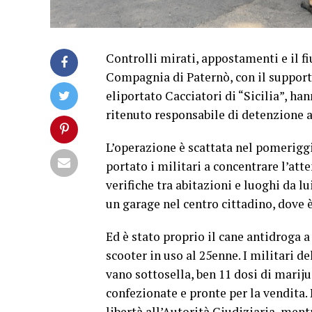
Controlli mirati, appostamenti e il fi
Compagnia di Paternò, con il supporto
eliportato Cacciatori di “Sicilia”, h
ritenuto responsabile di detenzione ai
L’operazione è scattata nel pomeriggi
portato i militari a concentrare l’at
verifiche tra abitazioni e luoghi da lu
un garage nel centro cittadino, dove è
Ed è stato proprio il cane antidroga a
scooter in uso al 25enne. I militari 
vano sottosella, ben 11 dosi di marij
confezionate e pronte per la vendita. 
libertà all’Autorità Giudiziaria, ment