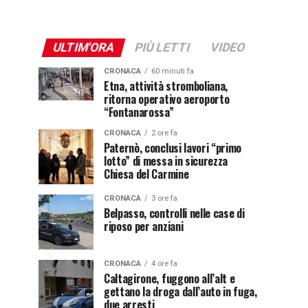
ULTIM'ORA
PIÙ LETTI
VIDEO
CRONACA
60 minuti fa
Etna, attività stromboliana,
ritorna operativo aeroporto
“Fontanarossa”
CRONACA
2 ore fa
Paternò, conclusi lavori “primo
lotto” di messa in sicurezza
Chiesa del Carmine
CRONACA
3 ore fa
Belpasso, controlli nelle case di
riposo per anziani
CRONACA
4 ore fa
Caltagirone, fuggono all’alt e
gettano la droga dall’auto in fuga,
due arresti