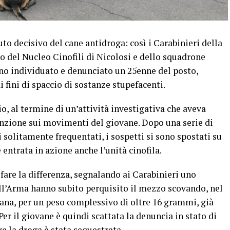
uto decisivo del cane antidroga: così i Carabinieri della
 del Nucleo Cinofili di Nicolosi e dello squadrone
anno individuato e denunciato un 25enne del posto,
 fini di spaccio di sostanze stupefacenti.
o, al termine di un’attività investigativa che aveva
tenzione sui movimenti del giovane. Dopo una serie di
i solitamente frequentati, i sospetti si sono spostati su
 entrata in azione anche l’unità cinofila.
 fare la differenza, segnalando ai Carabinieri uno
dell’Arma hanno subito perquisito il mezzo scovando, nel
uana, per un peso complessivo di oltre 16 grammi, già
Per il giovane è quindi scattata la denuncia in stato di
re la droga è stata sequestrata.