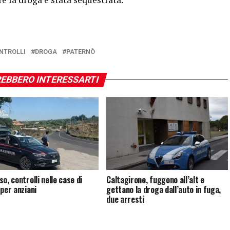
NTROLLI
DROGA
PATERNÒ
EBBERO INTERESSARTI
o, controlli nelle case di
Caltagirone, fuggono all’alt e
 per anziani
gettano la droga dall’auto in fuga,
due arresti