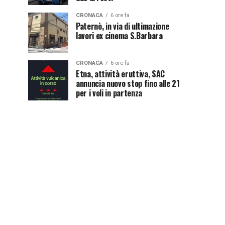
CRONACA
6 ore fa
Paternò, in via di ultimazione
lavori ex cinema S.Barbara
CRONACA
6 ore fa
Etna, attività eruttiva, SAC
annuncia nuovo stop fino alle 21
per i voli in partenza