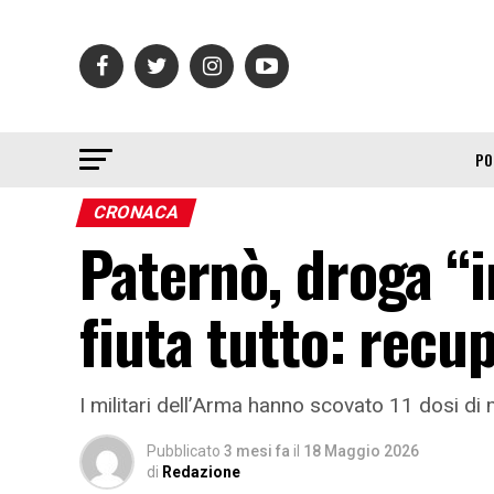
PO
CRONACA
Paternò, droga “in
fiuta tutto: recu
I militari dell’Arma hanno scovato 11 dosi di
Pubblicato
3 mesi fa
il
18 Maggio 2026
di
Redazione