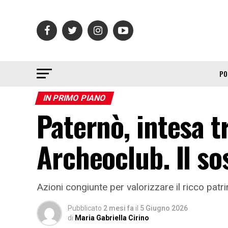
PO
IN PRIMO PIANO
Paternò, intesa 
Archeoclub. Il so
Azioni congiunte per valorizzare il ricco patr
Pubblicato
2 mesi fa
il
5 Giugno 2026
di
Maria Gabriella Cirino