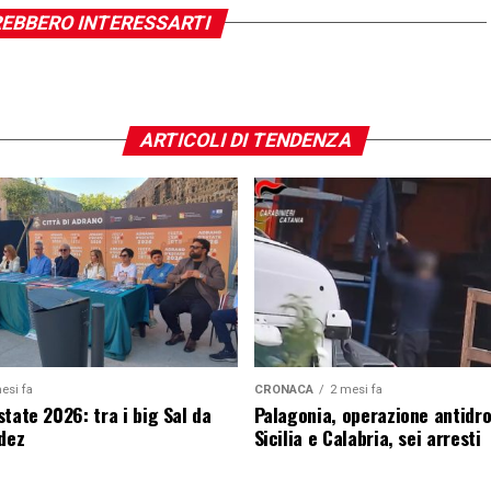
EBBERO INTERESSARTI
ARTICOLI DI TENDENZA
esi fa
CRONACA
2 mesi fa
tate 2026: tra i big Sal da
Palagonia, operazione antidr
edez
Sicilia e Calabria, sei arresti