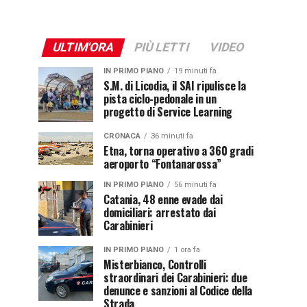
ULTIM'ORA
PIÙ LETTI
VIDEO
IN PRIMO PIANO
19 minuti fa
S.M. di Licodia, il SAI ripulisce la
pista ciclo-pedonale in un
progetto di Service Learning
CRONACA
36 minuti fa
Etna, torna operativo a 360 gradi
aeroporto “Fontanarossa”
IN PRIMO PIANO
56 minuti fa
Catania, 48 enne evade dai
domiciliari: arrestato dai
Carabinieri
IN PRIMO PIANO
1 ora fa
Misterbianco, Controlli
straordinari dei Carabinieri: due
denunce e sanzioni al Codice della
Strada