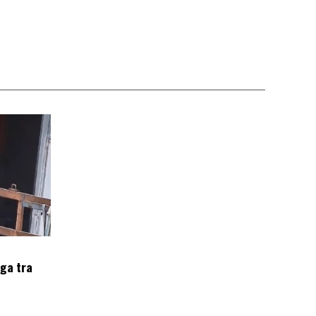
oga tra