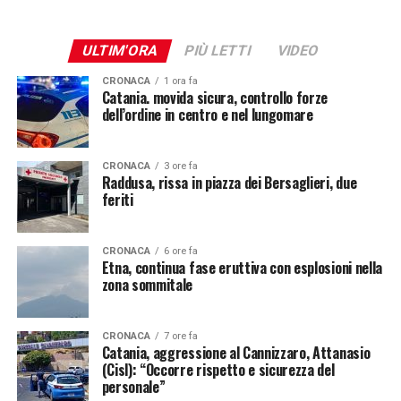
ULTIM'ORA
PIÙ LETTI
VIDEO
CRONACA
1 ora fa
Catania. movida sicura, controllo forze
dell’ordine in centro e nel lungomare
CRONACA
3 ore fa
Raddusa, rissa in piazza dei Bersaglieri, due
feriti
CRONACA
6 ore fa
Etna, continua fase eruttiva con esplosioni nella
zona sommitale
CRONACA
7 ore fa
Catania, aggressione al Cannizzaro, Attanasio
(Cisl): “Occorre rispetto e sicurezza del
personale”