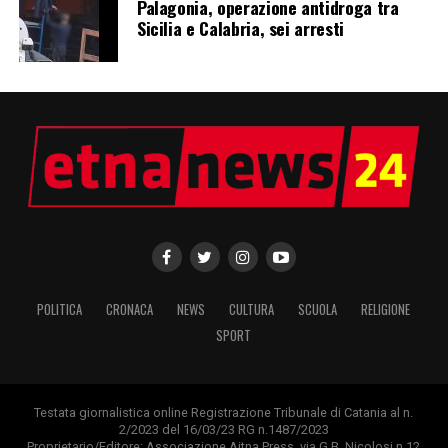
Palagonia, operazione antidroga tra
Sicilia e Calabria, sei arresti
POLITICA
CRONACA
NEWS
CULTURA
SCUOLA
RELIGIONE
SPORT
Testata giornalistica online Registrazione Tribunale di Catania al n.
2/2023 del 16/03/23 RG n.1487/2023
Proprietario/Editore: Associazione Aitna Press, via G.B. Nicolosi n.12