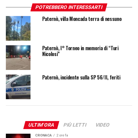
POTREBBERO INTERESSARTI
Paternò, villa Moncada terra di nessuno
Paternò, I° Torneo in memoria di “Turi
Nicolosi”
Paternò, incidente sulla SP 56/II, feriti
ULTIM'ORA
PIÙ LETTI
VIDEO
CRONACA
2 ore fa