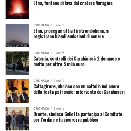
Etna, fontane di lava dal cratere Voragine
CRONACA
5 ore fa
Etna, prosegue attività stromboliana, si
registrano blandi emissioni di cenere
CRONACA
6 ore fa
Catania, controlli dei Carabinieri: 2 denunce e
multe per oltre 5 mila euro
CRONACA
7 ore fa
Caltagirone, ubriaco con un coltello nel cuore
della festa patronale: intervento dei Carabinieri
CRONACA
8 ore fa
Bronte, sindaco Gullotta partecipa al Comitato
per l’ordine e la sicurezza pubblica