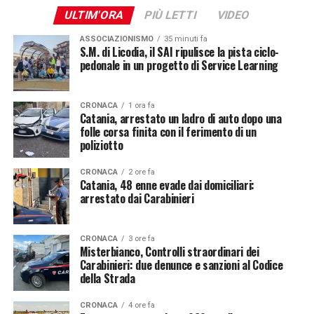
ULTIM'ORA
PIÙ LETTI
VIDEO
ASSOCIAZIONISMO
35 minuti fa
S.M. di Licodia, il SAI ripulisce la pista ciclo-
pedonale in un progetto di Service Learning
CRONACA
1 ora fa
Catania, arrestato un ladro di auto dopo una
folle corsa finita con il ferimento di un
poliziotto
CRONACA
2 ore fa
Catania, 48 enne evade dai domiciliari:
arrestato dai Carabinieri
CRONACA
3 ore fa
Misterbianco, Controlli straordinari dei
Carabinieri: due denunce e sanzioni al Codice
della Strada
CRONACA
4 ore fa