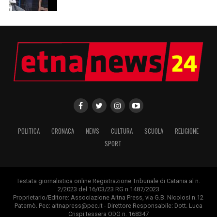
POLITICA
CRONACA
NEWS
CULTURA
SCUOLA
RELIGIONE
SPORT
Testata giornalistica online Registrazione Tribunale di Catania al n.
2/2023 del 16/03/23 RG n.1487/2023
Proprietario/Editore: Associazione Aitna Press, via G.B. Nicolosi n.12
Paternò. Pec: aitnapress@pec.it - Direttore Responsabile: Dott. Luca
Crispi tessera ODG n. 168347