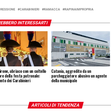
RESSIONE
CARABINIERI
RAMACCA
RAPINAIMPROPRIA
EBBERO INTERESSARTI
irone, ubriaco con un coltello
Catania, aggredito da un
ore della festa patronale:
parcheggiatore abusivo un agente
ento dei Carabinieri
della municipale
ARTICOLI DI TENDENZA