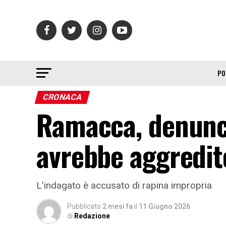
PO
CRONACA
Ramacca, denunc
avrebbe aggredit
L’indagato è accusato di rapina impropria
Pubblicato
2 mesi fa
il
11 Giugno 2026
di
Redazione