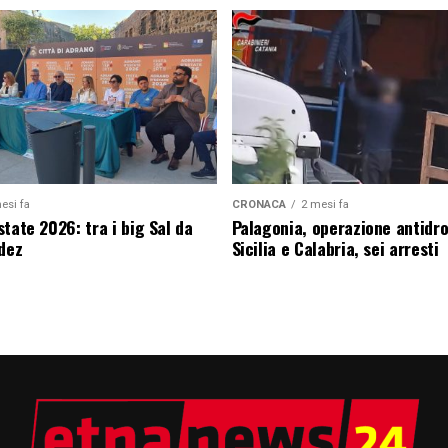
esi fa
CRONACA
2 mesi fa
tate 2026: tra i big Sal da
Palagonia, operazione antidr
edez
Sicilia e Calabria, sei arresti