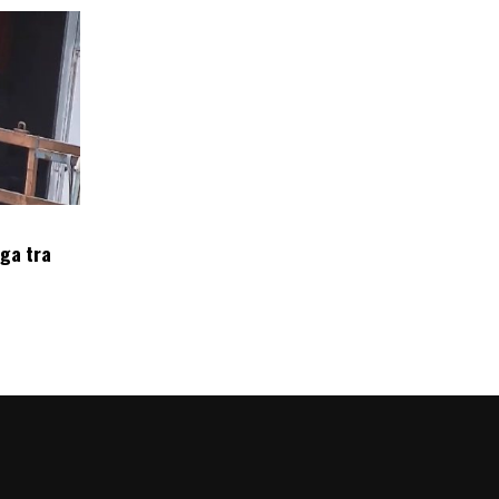
oga tra