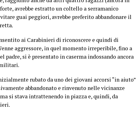
e, raggiunto anche da altri quattro ragazzi (ancora in
 forte, avrebbe estratto un coltello a serramanico
vitare guai peggiori, avrebbe preferito abbandonare il
retta.
nsentito ai Carabinieri di riconoscere e quindi di
17enne aggressore, in quel momento irreperibile, fino a
l padre, si è presentato in caserma indossando ancora
militari.
inizialmente rubato da uno dei giovani accorsi “in aiuto”
ssivamente abbandonato e rinvenuto nelle vicinanze
tima si stava intrattenendo in piazza e, quindi, da
eri.