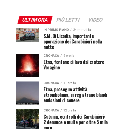
ULTIM'ORA
PIÙ LETTI
VIDEO
IN PRIMO PIANO
24 minuti fa
S.M. Di Licodia, importante
operazione dei Carabinieri nella
notte
CRONACA
9 ore fa
Etna, fontane di lava dal cratere
Voragine
CRONACA
11 ore fa
Etna, prosegue attività
stromboliana, si registrano blandi
emissioni di cenere
CRONACA
12 ore fa
Catania, controlli dei Carabinieri:
2 denunce e multe per oltre 5 mila
euro