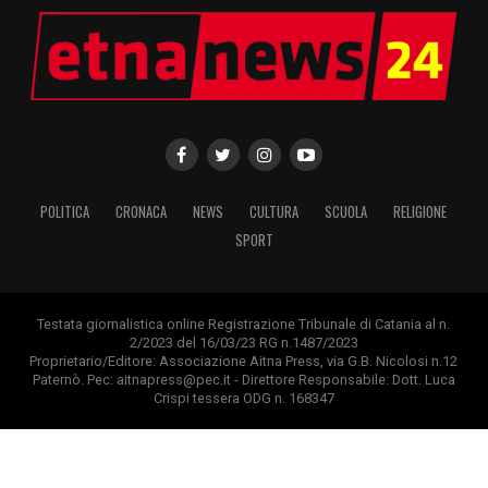
POLITICA
CRONACA
NEWS
CULTURA
SCUOLA
RELIGIONE
SPORT
Testata giornalistica online Registrazione Tribunale di Catania al n.
2/2023 del 16/03/23 RG n.1487/2023
Proprietario/Editore: Associazione Aitna Press, via G.B. Nicolosi n.12
Paternò. Pec: aitnapress@pec.it - Direttore Responsabile: Dott. Luca
Crispi tessera ODG n. 168347