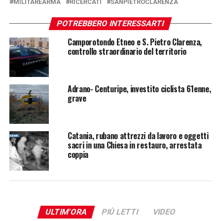
MILITAREARMA
RICERCATI
SANPIETROCLARENZA
POTREBBERO INTERESSARTI
Camporotondo Etneo e S. Pietro Clarenza,
controllo straordinario del territorio
Adrano- Centuripe, investito ciclista 61enne,
grave
Catania, rubano attrezzi da lavoro e oggetti
sacri in una Chiesa in restauro, arrestata
coppia
ULTIM'ORA
PIÙ LETTI
VIDEO