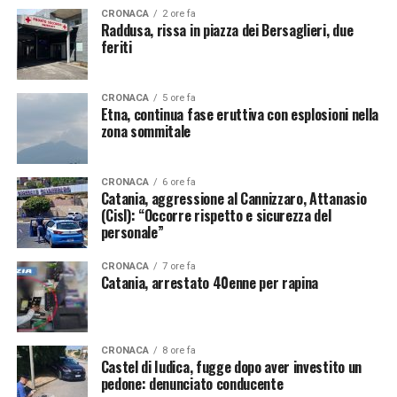
CRONACA
2 ore fa
Raddusa, rissa in piazza dei Bersaglieri, due
feriti
CRONACA
5 ore fa
Etna, continua fase eruttiva con esplosioni nella
zona sommitale
CRONACA
6 ore fa
Catania, aggressione al Cannizzaro, Attanasio
(Cisl): “Occorre rispetto e sicurezza del
personale”
CRONACA
7 ore fa
Catania, arrestato 40enne per rapina
CRONACA
8 ore fa
Castel di Iudica, fugge dopo aver investito un
pedone: denunciato conducente