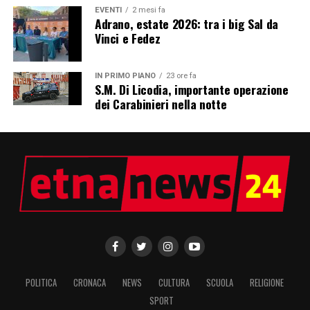
EVENTI
2 mesi fa
Adrano, estate 2026: tra i big Sal da
Vinci e Fedez
IN PRIMO PIANO
23 ore fa
S.M. Di Licodia, importante operazione
dei Carabinieri nella notte
POLITICA
CRONACA
NEWS
CULTURA
SCUOLA
RELIGIONE
SPORT