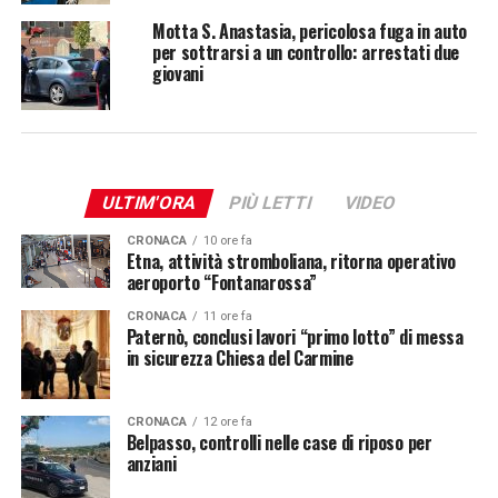
Motta S. Anastasia, pericolosa fuga in auto
per sottrarsi a un controllo: arrestati due
giovani
ULTIM'ORA
PIÙ LETTI
VIDEO
CRONACA
10 ore fa
Etna, attività stromboliana, ritorna operativo
aeroporto “Fontanarossa”
CRONACA
11 ore fa
Paternò, conclusi lavori “primo lotto” di messa
in sicurezza Chiesa del Carmine
CRONACA
12 ore fa
Belpasso, controlli nelle case di riposo per
anziani