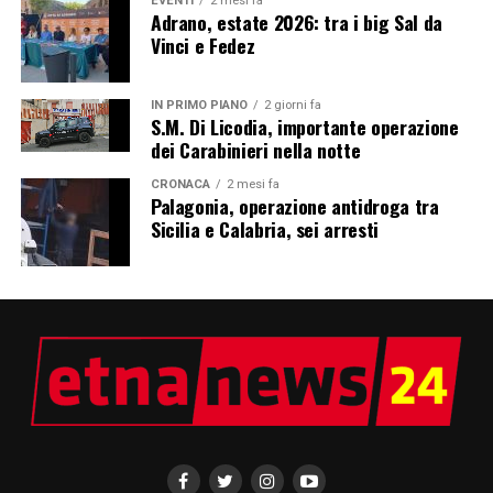
EVENTI
2 mesi fa
Adrano, estate 2026: tra i big Sal da
Vinci e Fedez
IN PRIMO PIANO
2 giorni fa
S.M. Di Licodia, importante operazione
dei Carabinieri nella notte
CRONACA
2 mesi fa
Palagonia, operazione antidroga tra
Sicilia e Calabria, sei arresti