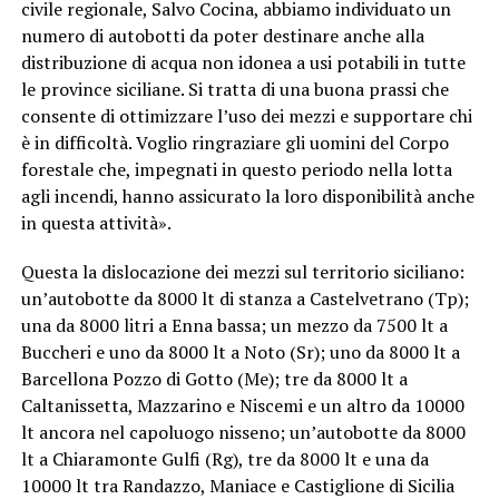
civile regionale, Salvo Cocina, abbiamo individuato un
numero di autobotti da poter destinare anche alla
distribuzione di acqua non idonea a usi potabili in tutte
le province siciliane. Si tratta di una buona prassi che
consente di ottimizzare l’uso dei mezzi e supportare chi
è in difficoltà. Voglio ringraziare gli uomini del Corpo
forestale che, impegnati in questo periodo nella lotta
agli incendi, hanno assicurato la loro disponibilità anche
in questa attività».
Questa la dislocazione dei mezzi sul territorio siciliano:
un’autobotte da 8000 lt di stanza a Castelvetrano (Tp);
una da 8000 litri a Enna bassa; un mezzo da 7500 lt a
Buccheri e uno da 8000 lt a Noto (Sr); uno da 8000 lt a
Barcellona Pozzo di Gotto (Me); tre da 8000 lt a
Caltanissetta, Mazzarino e Niscemi e un altro da 10000
lt ancora nel capoluogo nisseno; un’autobotte da 8000
lt a Chiaramonte Gulfi (Rg), tre da 8000 lt e una da
10000 lt tra Randazzo, Maniace e Castiglione di Sicilia