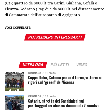
(Ct); quattro da 8000 lt tra Carini, Giuliana, Cefalù e
Ficuzza/Godrano (Pa); due da 8000 lt nel distaccamento
di Cammarata dell’autoparco di Agrigento.
VOCI CORRELATE:
POTREBBERO INTERESSARTI
ULTIM'ORA
PIÙ LETTI
VIDEO
CRONACA
11 ore fa
Coppa Italia, Catania passa il turno, vittoria ai
rigori sul “green” del Vicenza
CRONACA
12 ore fa
Catania, stretta dei Carabinieri sui
parcheggiatori abusivi: denunciati 2 recidivi