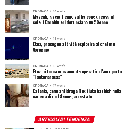
CRONACA
14 ore fa
Mascali, lascia il cane sul balcone di casa al
sole: i Carabinieri denunciano un 50enne
CRONACA
15 ore fa
Etna, prosegue attività esplosiva al cratere
Voragine
CRONACA
16 ore fa
Etna, ritorna nuovamente operativo l’aeroporto
“Fontanarossa”
CRONACA
17 ore fa
Catania, cane antidroga Rex fiuta hashish nella
camera di un 14enne, arrestato
ARTICOLI DI TENDENZA