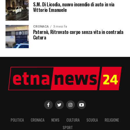
S.M. Di Licodia, nuovo incendio di auto in via
Vittorio Emanuele
CRONACA
3 mesi fa
Paternò, Ritrovato corpo senza vita in contrada
Cutura
POLITICA
CRONACA
NEWS
CULTURA
SCUOLA
RELIGIONE
SPORT