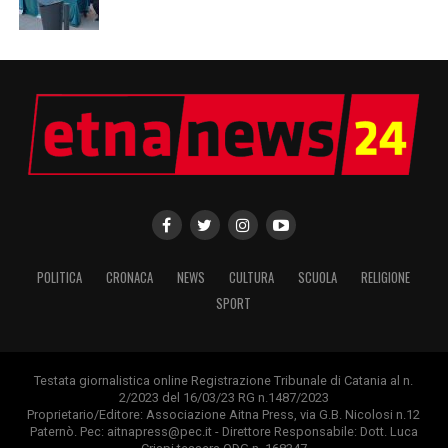
POLITICA
CRONACA
NEWS
CULTURA
SCUOLA
RELIGIONE
SPORT
Testata giornalistica online Registrazione Tribunale di Catania al n.
2/2023 del 16/03/23 RG n.1487/2023
Proprietario/Editore: Associazione Aitna Press, via G.B. Nicolosi n.12
Paternò. Pec: aitnapress@pec.it - Direttore Responsabile: Dott. Luca