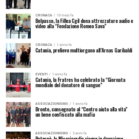
CRONACA
10 mesi fa
Belpasso, la Fillea Cgil dona attrezzature audio e
video alla “Fondazione Romeo Sava”
CRONACA
1 anno fa
Catania, prelievo multiorgano all’Arnas Garibaldi
EVENTI
1 anno fa
Catania, la Fratres ha celebrato la “Giornata
mondiale del donatore di sangue”
ASSOCIAZIONISMO
1 anno fa
Bronte, consegnato al “Centro aiuto alla vita”
un bene confiscato alla mafia
ASSOCIAZIONISMO
2 anni fa
Paternò, la Misericordia riceve in donazione