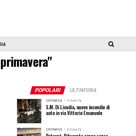
OLA
i primavera"
POPOLARI
ULTIM'ORA
CRONACA
3 mesi fa
S.M. Di Licodia, nuovo incendio di
auto in via Vittorio Emanuele
CRONACA
3 mesi fa