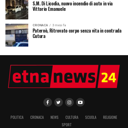
S.M. Di Licodia, nuovo incendio di auto in via
Vittorio Emanuele
CRONACA
3 mesi fa
Paternò, Ritrovato corpo senza vita in contrada
Cutura
POLITICA
CRONACA
NEWS
CULTURA
SCUOLA
RELIGIONE
SPORT