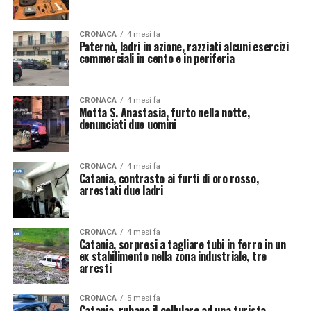
CRONACA
4 mesi fa
Paternò, ladri in azione, razziati alcuni esercizi
commerciali in cento e in periferia
CRONACA
4 mesi fa
Motta S. Anastasia, furto nella notte,
denunciati due uomini
CRONACA
4 mesi fa
Catania, contrasto ai furti di oro rosso,
arrestati due ladri
CRONACA
4 mesi fa
Catania, sorpresi a tagliare tubi in ferro in un
ex stabilimento nella zona industriale, tre
arresti
CRONACA
5 mesi fa
Catania, rubano il cellulare ad una turista