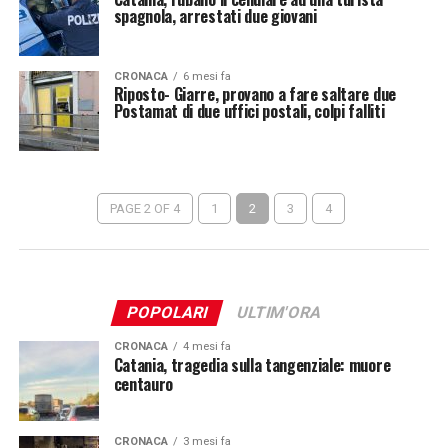
spagnola, arrestati due giovani
CRONACA
6 mesi fa
Riposto- Giarre, provano a fare saltare due
Postamat di due uffici postali, colpi falliti
PAGE 2 OF 4
1
2
3
4
POPOLARI
ULTIM'ORA
CRONACA
4 mesi fa
Catania, tragedia sulla tangenziale: muore
centauro
CRONACA
3 mesi fa