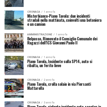
CRONACA
1 anno fa
Misterbianco-Piano Tavola: due incidenti
stradali nella mattinata, coinvolti una betoniera
e un camion
AMMINISTRAZIONE
1 anno fa
Belpasso, Rinnovato il Consiglio Comunale dei
Ragazzi dell’ICS Giovanni Paolo II
CRONACA
1 anno fa
Piano Tavola, Incidente sulla SP14, auto si
ribalta, un ferito lieve
CRONACA
2 anni fa
Piano Tavola, crolla solaio in via Piersanti
Mattarella
CRONACA
3 anni fa
Piano Tavola, violento incidente auto-scooter in