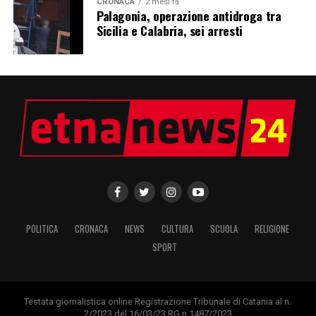
CRONACA
2 mesi fa
Palagonia, operazione antidroga tra
Sicilia e Calabria, sei arresti
POLITICA
CRONACA
NEWS
CULTURA
SCUOLA
RELIGIONE
SPORT
Testata giornalistica online Registrazione Tribunale di Catania al n.
2/2023 del 16/03/23 RG n.1487/2023