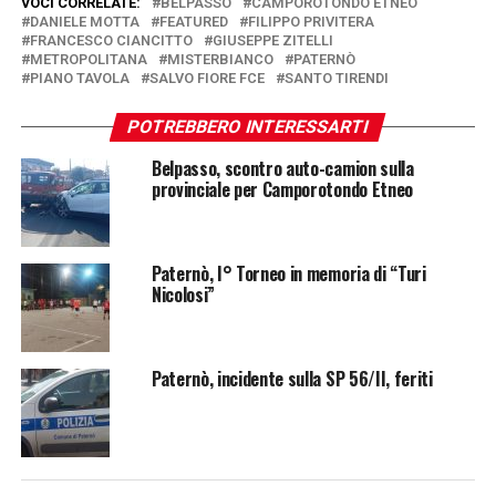
VOCI CORRELATE:
BELPASSO
CAMPOROTONDO ETNEO
DANIELE MOTTA
FEATURED
FILIPPO PRIVITERA
FRANCESCO CIANCITTO
GIUSEPPE ZITELLI
METROPOLITANA
MISTERBIANCO
PATERNÒ
PIANO TAVOLA
SALVO FIORE FCE
SANTO TIRENDI
POTREBBERO INTERESSARTI
Belpasso, scontro auto-camion sulla
provinciale per Camporotondo Etneo
Paternò, I° Torneo in memoria di “Turi
Nicolosi”
Paternò, incidente sulla SP 56/II, feriti