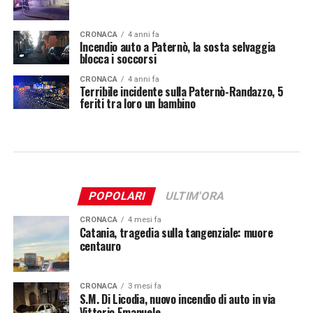
CRONACA
4 anni fa
Incendio auto a Paternò, la sosta selvaggia
blocca i soccorsi
CRONACA
4 anni fa
Terribile incidente sulla Paternò-Randazzo, 5
feriti tra loro un bambino
POPOLARI
ULTIM'ORA
CRONACA
4 mesi fa
Catania, tragedia sulla tangenziale: muore
centauro
CRONACA
3 mesi fa
S.M. Di Licodia, nuovo incendio di auto in via
Vittorio Emanuele