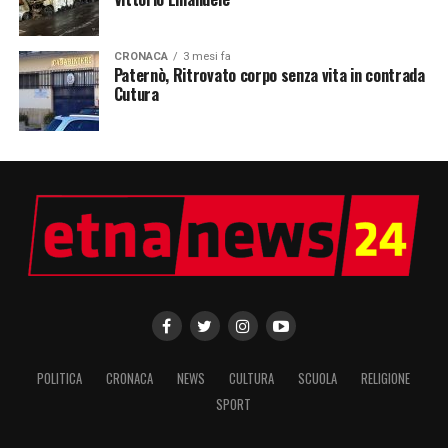
CRONACA
3 mesi fa
Paternò, Ritrovato corpo senza vita in contrada
Cutura
POLITICA
CRONACA
NEWS
CULTURA
SCUOLA
RELIGIONE
SPORT