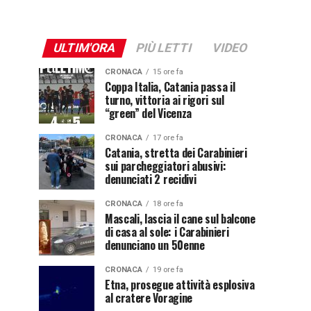
ULTIM'ORA
PIÙ LETTI
VIDEO
CRONACA
15 ore fa
Coppa Italia, Catania passa il
turno, vittoria ai rigori sul
“green” del Vicenza
CRONACA
17 ore fa
Catania, stretta dei Carabinieri
sui parcheggiatori abusivi:
denunciati 2 recidivi
CRONACA
18 ore fa
Mascali, lascia il cane sul balcone
di casa al sole: i Carabinieri
denunciano un 50enne
CRONACA
19 ore fa
Etna, prosegue attività esplosiva
al cratere Voragine