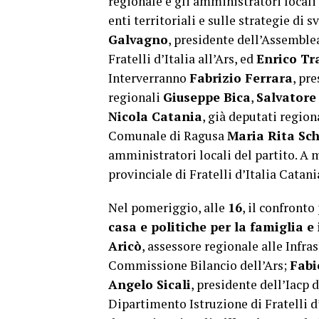
regionale e gli amministratori locali 
enti territoriali e sulle strategie di 
Galvagno
, presidente dell’Assemble
Fratelli d’Italia all’Ars, ed
Enrico Tr
Interverranno
Fabrizio Ferrara
, pr
regionali
Giuseppe Bica
,
Salvatore
Nicola Catania
, già deputati region
Comunale di Ragusa
Maria Rita Sc
amministratori locali del partito. A 
provinciale di Fratelli d’Italia Catani
Nel pomeriggio, alle
16
, il confronto
casa e politiche per la famiglia e 
Aricò
, assessore regionale alle Infra
Commissione Bilancio dell’Ars;
Fabi
Angelo Sicali
, presidente dell’Iacp 
Dipartimento Istruzione di Fratelli d