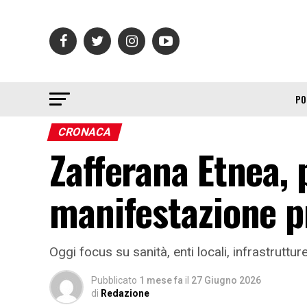
PO
CRONACA
Zafferana Etnea, 
manifestazione pr
Oggi focus su sanità, enti locali, infrastrutture
Pubblicato
1 mese fa
il
27 Giugno 2026
di
Redazione