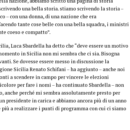
ella nazione, abbiamo scritto una pagina di storia
crivendo una bella storia. stiamo scrivendo la storia –
co – con una donna, di una nazione che era
acendo tante cose belle con una bella squadra, i ministri
nte coeso e compatto”.
cilia, Luca Sbardella ha detto che “deve essere un motivo
 momento in Sicilia non mi sembra che ci sia. Bisogna
anti. Se dovesse essere messo in discussione la
gione Sicilia Renato Schifani – ha aggiunto – anche noi
nti a scendere in campo per vincere le elezioni
icolore per fare i nomi – ha continuato Sbardella – non
to, anche perché mi sembra assolutamente presto per
un presidente in carica e abbiamo ancora più di un anno
 più a realizzare i punti di programma con cui ci siamo