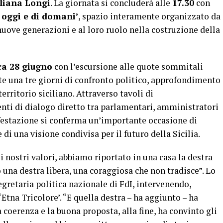
liana Longi
. La giornata si concluderà alle
17.30
con
i oggi e di domani’
, spazio interamente organizzato da
 nuove generazioni e al loro ruolo nella costruzione della
a 28 giugno
con l’escursione alle quote sommitali
e una tre giorni di confronto politico, approfondimento
rritorio siciliano. Attraverso tavoli di
i di dialogo diretto tra parlamentari, amministratori
nifestazione si conferma un’importante occasione di
di una visione condivisa per il futuro della Sicilia.
 nostri valori, abbiamo riportato in una casa la destra
 una destra libera, una coraggiosa che non tradisce”. Lo
gretaria politica nazionale di FdI, intervenendo,
Etna Tricolore’. “E quella destra – ha aggiunto – ha
 coerenza e la buona proposta, alla fine, ha convinto gli