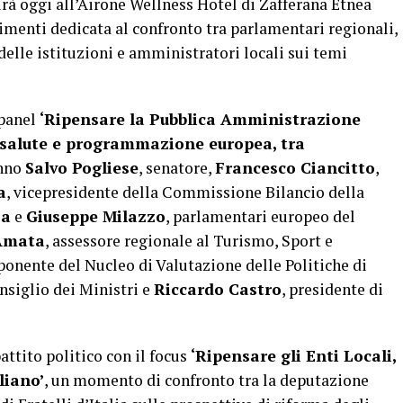
rà oggi all’Airone Wellness Hotel di Zafferana Etnea
imenti dedicata al confronto tra parlamentari regionali,
delle istituzioni e amministratori locali sui temi
l panel
‘Ripensare la Pubblica Amministrazione
 salute e programmazione europea, tra
anno
Salvo Pogliese
, senatore,
Francesco Ciancitto
,
a
, vicepresidente della Commissione Bilancio della
za
e
Giuseppe Milazzo
, parlamentari europeo del
 Amata
, assessore regionale al Turismo, Sport e
ponente del Nucleo di Valutazione delle Politiche di
nsiglio dei Ministri e
Riccardo Castro
, presidente di
attito politico con il focus
‘Ripensare gli Enti Locali,
liano’
, un momento di confronto tra la deputazione