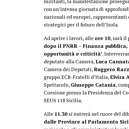
militanti, la manifestazione prosegui
con un’intensa giornata di approfond
nazionali ed europei, rappresentanti 
strategici per il futuro dell’Isola.
Ad aprire i lavori, alle
ore 10
, sarà i
dopo il PNRR – Finanza pubblica,
opportunità e criticità’
. Interverr
deputato alla Camera,
Luca Cannat
Camera dei Deputati,
Ruggero Raz
gruppo ECR-Fratelli d’Italia,
Elvira
Spettacolo,
Giuseppe Catania
, com
Coesione presso la Presidenza del Co
SEUS 118 Sicilia.
Alle
11.30
si entrerà nel cuore del dib
dalle Province al Parlamento Sici