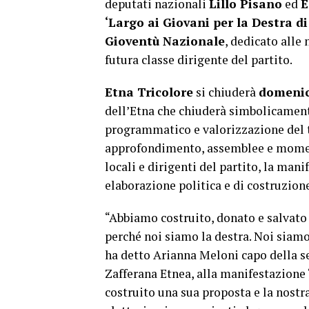
deputati nazionali
Lillo Pisano
ed
E
‘Largo ai Giovani per la Destra d
Gioventù Nazionale
, dedicato alle
futura classe dirigente del partito.
Etna Tricolore
si chiuderà
domenic
dell’Etna che chiuderà simbolicament
programmatico e valorizzazione del te
approfondimento, assemblee e moment
locali e dirigenti del partito, la ma
elaborazione politica e di costruzione 
“Abbiamo costruito, donato e salvato i
perché noi siamo la destra. Noi siamo
ha detto Arianna Meloni capo della se
Zafferana Etnea, alla manifestazione ‘
costruito una sua proposta e la nostra