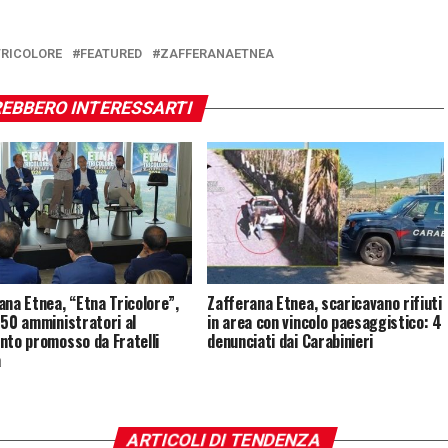
RICOLORE
FEATURED
ZAFFERANAETNEA
EBBERO INTERESSARTI
ana Etnea, “Etna Tricolore”,
Zafferana Etnea, scaricavano rifiuti
250 amministratori al
in area con vincolo paesaggistico: 4
nto promosso da Fratelli
denunciati dai Carabinieri
a
ARTICOLI DI TENDENZA