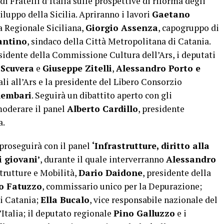
di Fratelli d’Italia sulle prospettive di riforma degli
sviluppo della Sicilia. Apriranno i lavori
Gaetano
a Regionale Siciliana,
Giorgio Assenza
, capogruppo di
antino
, sindaco della Città Metropolitana di Catania.
esidente della Commissione Cultura dell’Ars, i deputati
 Scuvera
e
Giuseppe Zitelli
,
Alessandro Porto e
ali all’Ars e la presidente del Libero Consorzio
hembari
. Seguirà un dibattito aperto con gli
moderare il panel
Alberto Cardillo
, presidente
a.
 proseguirà con il panel
‘Infrastrutture, diritto alla
i giovani’
, durante il quale interverranno
Alessandro
strutture e Mobilità,
Dario Daidone
, presidente della
o Fatuzzo
, commissario unico per la Depurazione;
di Catania;
Ella Bucalo
, vice responsabile nazionale del
’Italia; il deputato regionale
Pino Galluzzo
e i