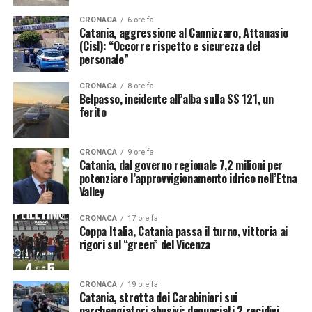
CRONACA
6 ore fa
Catania, aggressione al Cannizzaro, Attanasio
(Cisl): “Occorre rispetto e sicurezza del
personale”
CRONACA
8 ore fa
Belpasso, incidente all’alba sulla SS 121, un
ferito
CRONACA
9 ore fa
Catania, dal governo regionale 7,2 milioni per
potenziare l’approvvigionamento idrico nell’Etna
Valley
CRONACA
17 ore fa
Coppa Italia, Catania passa il turno, vittoria ai
rigori sul “green” del Vicenza
CRONACA
19 ore fa
Catania, stretta dei Carabinieri sui
parcheggiatori abusivi: denunciati 2 recidivi