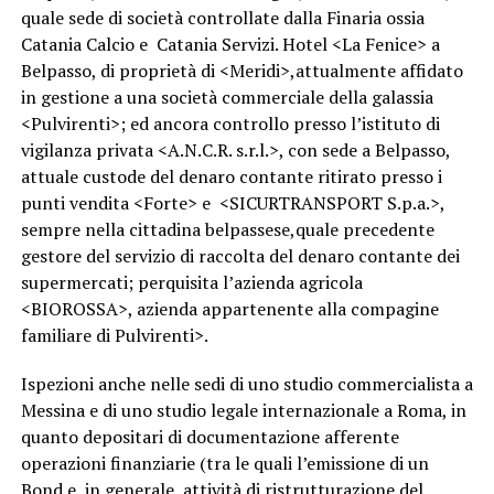
quale sede di società controllate dalla Finaria ossia
Catania Calcio e Catania Servizi. Hotel <La Fenice> a
Belpasso, di proprietà di <Meridi>,attualmente affidato
in gestione a una società commerciale della galassia
<Pulvirenti>; ed ancora controllo presso l’istituto di
vigilanza privata <A.N.C.R. s.r.l.>, con sede a Belpasso,
attuale custode del denaro contante ritirato presso i
punti vendita <Forte> e <SICURTRANSPORT S.p.a.>,
sempre nella cittadina belpassese,quale precedente
gestore del servizio di raccolta del denaro contante dei
supermercati; perquisita l’azienda agricola
<BIOROSSA>, azienda appartenente alla compagine
familiare di Pulvirenti>.
Ispezioni anche nelle sedi di uno studio commercialista a
Messina e di uno studio legale internazionale a Roma, in
quanto depositari di documentazione afferente
operazioni finanziarie (tra le quali l’emissione di un
Bond e, in generale, attività di ristrutturazione del