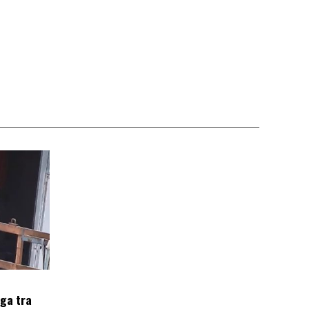
oga tra