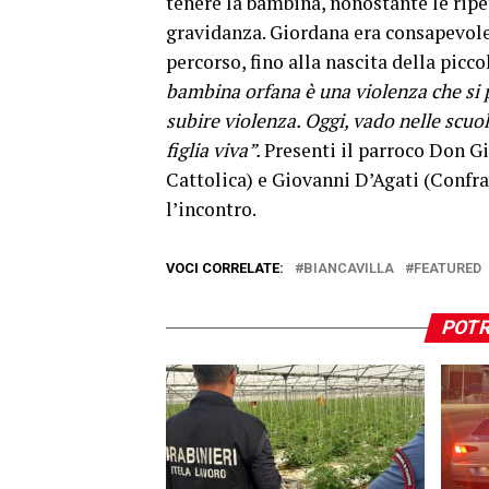
tenere la bambina, nonostante le ripe
gravidanza. Giordana era consapevole
percorso, fino alla nascita della picco
bambina orfana è una violenza che si 
subire violenza. Oggi, vado nelle scuol
figlia viva”.
Presenti il parroco Don G
Cattolica) e Giovanni D’Agati (Confra
l’incontro.
VOCI CORRELATE:
BIANCAVILLA
FEATURED
POTR