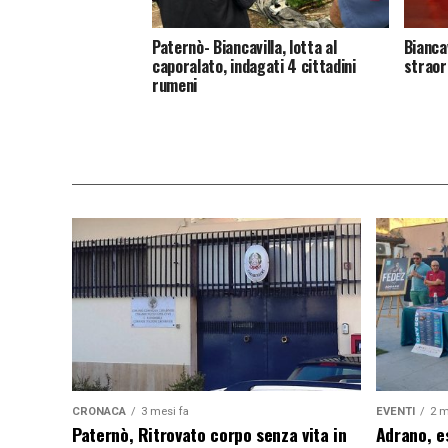
Paternò- Biancavilla, lotta al
Biancav
caporalato, indagati 4 cittadini
straor
rumeni
CRONACA
3 mesi fa
EVENTI
2 m
Paternò, Ritrovato corpo senza vita in
Adrano, es