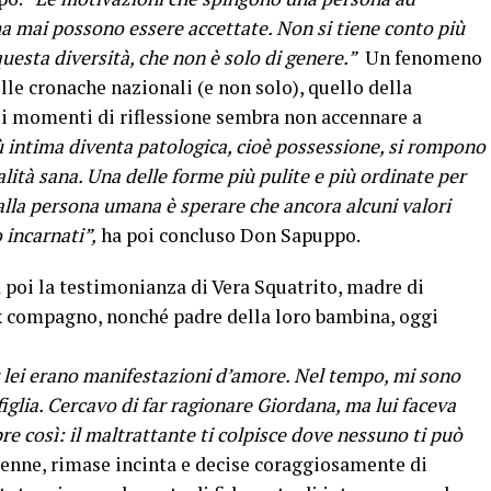
ma mai possono essere accettate. Non si tiene conto più
questa diversità, che non è solo di genere.”
Un fenomeno
le cronache nazionali (e non solo), quello della
 i momenti di riflessione sembra non accennare a
 intima diventa patologica, cioè possessione, si rompono
lità sana. Una delle forme più pulite e più ordinate per
alla persona umana è sperare che ancora alcuni valori
 incarnati”,
ha poi concluso Don Sapuppo.
oi la testimonianza di Vera Squatrito, madre di
ex compagno, nonché padre della loro bambina, oggi
r lei erano manifestazioni d’amore. Nel tempo, mi sono
glia. Cercavo di far ragionare Giordana, ma lui faceva
e così: il maltrattante ti colpisce dove nessuno ti può
cenne, rimase incinta e decise coraggiosamente di