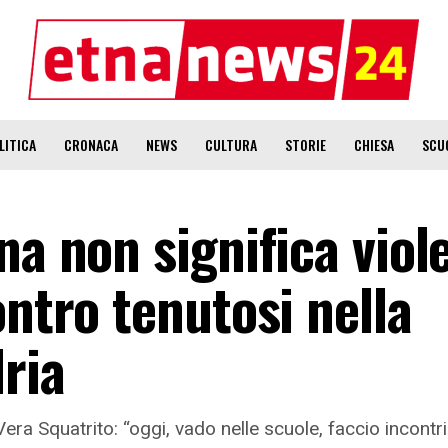
LITICA
CRONACA
NEWS
CULTURA
STORIE
CHIESA
SCU
na non significa viol
ontro tenutosi nella
dria
a Squatrito: “oggi, vado nelle scuole, faccio incontri 