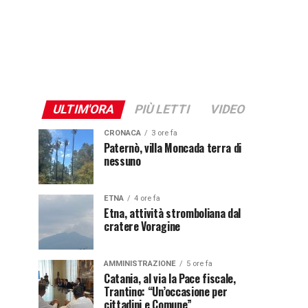
ULTIM'ORA
PIÙ LETTI
VIDEO
CRONACA
3 ore fa
Paternò, villa Moncada terra di
nessuno
ETNA
4 ore fa
Etna, attività stromboliana dal
cratere Voragine
AMMINISTRAZIONE
5 ore fa
Catania, al via la Pace fiscale,
Trantino: “Un’occasione per
cittadini e Comune”