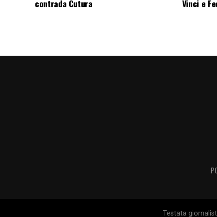
contrada Cutura
Vinci e F
P
Testata giornalis