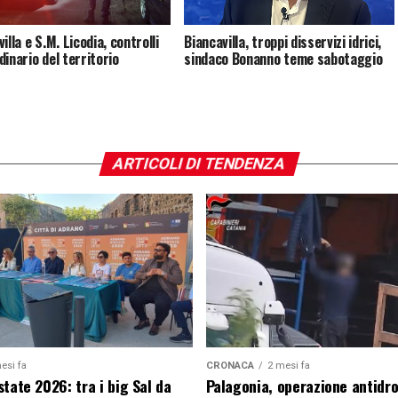
illa e S.M. Licodia, controlli
Biancavilla, troppi disservizi idrici,
dinario del territorio
sindaco Bonanno teme sabotaggio
ARTICOLI DI TENDENZA
esi fa
CRONACA
2 mesi fa
tate 2026: tra i big Sal da
Palagonia, operazione antidr