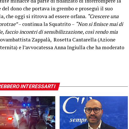
tute minacce da parte di fidanzato di interrompere la
 del dono che portava in grembo e proseguì il suo
la, che oggi si ritrova ad essere orfana.
“Crescere una
protrae”
– continua la Squatrito –
“Non si finisce mai di
e, faccio incontri di sensibilizzazione, così rendo mia
iovambattista Zappalà, Rosetta Cantarella (Azione
ternita) e l’avvocatessa Anna Ingiulla che ha moderato
EBBERO INTERESSARTI