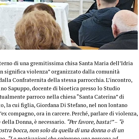
nterno di una gremitissima chisa Santa Maria dell’Idria
on significa violenza” organizzato dalla comunità
dalla Confraternita della stessa parrocchia. L’incontro,
ino Sapuppo, docente di bioetica presso lo Studio
tualmente parroco nella chiesa “Santa Caterina” di
o, la cui figlia, Giordana Di Stefano, nel non lontano
’ex compagno, ora in carcere. Perché, parlare di violenza,
e della Donna, è necessario.
“Per favore, basta!”
–
“è
nostra bocca, non solo da quella di una donna o di un
po.
“Le motivazioni che spingono una persona ad