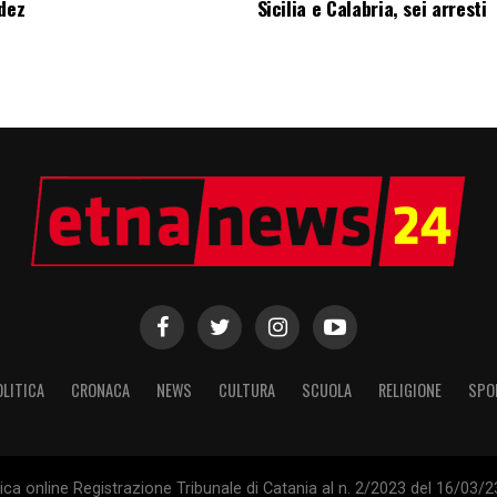
edez
Sicilia e Calabria, sei arresti
OLITICA
CRONACA
NEWS
CULTURA
SCUOLA
RELIGIONE
SPO
tica online Registrazione Tribunale di Catania al n. 2/2023 del 16/03