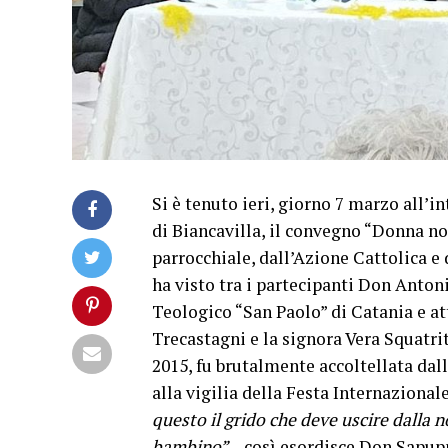
Si è tenuto ieri, giorno 7 marzo all’i
di Biancavilla, il convegno “Donna n
parrocchiale, dall’Azione Cattolica e 
ha visto tra i partecipanti Don Anton
Teologico “San Paolo” di Catania e at
Trecastagni e la signora Vera Squatrit
2015, fu brutalmente accoltellata dall
alla vigilia della Festa Internazional
questo il grido che deve uscire dalla 
bambino”
– così esordisce Don Sapup