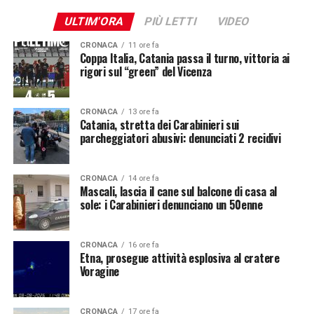
ULTIM'ORA
PIÙ LETTI
VIDEO
CRONACA
11 ore fa
Coppa Italia, Catania passa il turno, vittoria ai
rigori sul “green” del Vicenza
CRONACA
13 ore fa
Catania, stretta dei Carabinieri sui
parcheggiatori abusivi: denunciati 2 recidivi
CRONACA
14 ore fa
Mascali, lascia il cane sul balcone di casa al
sole: i Carabinieri denunciano un 50enne
CRONACA
16 ore fa
Etna, prosegue attività esplosiva al cratere
Voragine
CRONACA
17 ore fa