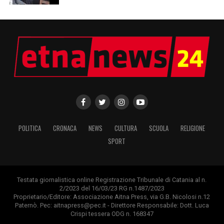
POLITICA
CRONACA
NEWS
CULTURA
SCUOLA
RELIGIONE
SPORT
Testata giornalistica online Registrazione Tribunale di Catania al n.
2/2023 del 16/03/23 RG n.1487/2023
Proprietario/Editore: Associazione Aitna Press, via G.B. Nicolosi n.12
Paternò. Pec: aitnapress@pec.it - Direttore Responsabile: Dott. Luca
Crispi tessera ODG n. 168347