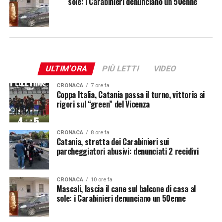
sole: i Carabinieri denunciano un 50enne
ULTIM'ORA
PIÙ LETTI
VIDEO
CRONACA
7 ore fa
Coppa Italia, Catania passa il turno, vittoria ai
rigori sul “green” del Vicenza
CRONACA
8 ore fa
Catania, stretta dei Carabinieri sui
parcheggiatori abusivi: denunciati 2 recidivi
CRONACA
10 ore fa
Mascali, lascia il cane sul balcone di casa al
sole: i Carabinieri denunciano un 50enne