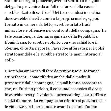
35enne di origini polacche, avendo sentito il miagolio
del gatto provenire da un’altra stanza della casa, si
sarebbe alzato di scatto dal letto, recandosi in cucina
dove avrebbe inveito contro la propria madre, e, poi,
tornato in camera da letto, avrebbe urlato frasi
minacciose e offensive nei confronti della compagna. In
tale occasione, la donna, originaria della Repubblica
Dominicana, lo avrebbe colpito con uno schiaffo e il
35enne, di tutta risposta, l’avrebbe afferrata per i polsi
strattonandola e le avrebbe stretto le mani intorno al
collo.
L’uomo ha ammesso di fare da tempo uso di sostanze
stupefacenti, come riferito anche dalla madre lì
presente e dalla compagna, le quali hanno raccontato
che, nell’ultimo periodo, il consumo eccessivo di droga
lo avrebbe reso più violento, provocandogli scatti d’ira e
sbalzi d’umore. La compagna ha riferito ai poliziotti che
le violenze sarebbero andate avanti da anni; l’uomo