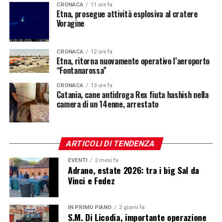
CRONACA
11 ore fa
Etna, prosegue attività esplosiva al cratere
Voragine
CRONACA
12 ore fa
Etna, ritorna nuovamente operativo l’aeroporto
“Fontanarossa”
CRONACA
13 ore fa
Catania, cane antidroga Rex fiuta hashish nella
camera di un 14enne, arrestato
ARTICOLI DI TENDENZA
EVENTI
2 mesi fa
Adrano, estate 2026: tra i big Sal da
Vinci e Fedez
IN PRIMO PIANO
2 giorni fa
S.M. Di Licodia, importante operazione