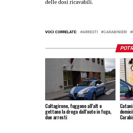
delle dosi ricavabili.
VOCI CORRELATE:
ARRESTI
CARABINIERI
POTR
Caltagirone, fuggono all’alt e
Catani
gettano la droga dall’auto in fuga,
domicil
due arresti
Carabi