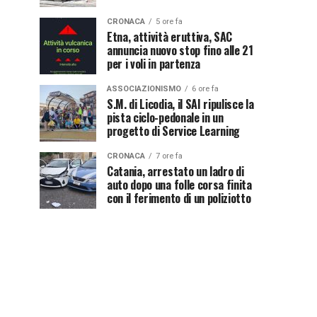
CRONACA
5 ore fa
Etna, attività eruttiva, SAC
annuncia nuovo stop fino alle 21
per i voli in partenza
ASSOCIAZIONISMO
6 ore fa
S.M. di Licodia, il SAI ripulisce la
pista ciclo-pedonale in un
progetto di Service Learning
CRONACA
7 ore fa
Catania, arrestato un ladro di
auto dopo una folle corsa finita
con il ferimento di un poliziotto