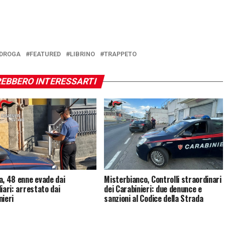
DROGA
FEATURED
LIBRINO
TRAPPETO
EBBERO INTERESSARTI
a, 48 enne evade dai
Misterbianco, Controlli straordinari
iari: arrestato dai
dei Carabinieri: due denunce e
nieri
sanzioni al Codice della Strada