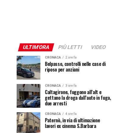
ULTIM'ORA
PIÙ LETTI
VIDEO
CRONACA
2 ore fa
Belpasso, controlli nelle case di
riposo per anziani
CRONACA
3 ore fa
Caltagirone, fuggono all’alt e
gettano la droga dall’auto in fuga,
due arresti
CRONACA
4 ore fa
Paternò, in via di ultimazione
lavori ex cinema S.Barbara