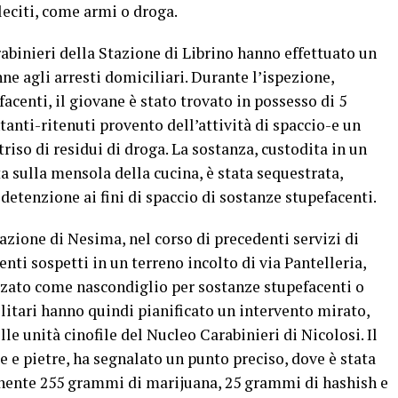
leciti, come armi o droga.
arabinieri della Stazione di Librino hanno effettuato un
ne agli arresti domiciliari. Durante l’ispezione,
facenti, il giovane è stato trovato in possesso di 5
anti-ritenuti provento dell’attività di spaccio-e un
triso di residui di droga. La sostanza, custodita in un
ta sulla mensola della cucina, è stata sequestrata,
detenzione ai fini di spaccio di sostanze stupefacenti.
azione di Nesima, nel corso di precedenti servizi di
i sospetti in un terreno incolto di via Pantelleria,
zzato come nascondiglio per sostanze stupefacenti o
ilitari hanno quindi pianificato un intervento mirato,
e unità cinofile del Nucleo Carabinieri di Nicolosi. Il
e e pietre, ha segnalato un punto preciso, dove è stata
enente 255 grammi di marijuana, 25 grammi di hashish e