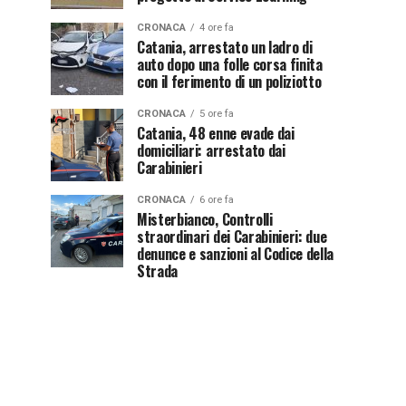
CRONACA
4 ore fa
Catania, arrestato un ladro di
auto dopo una folle corsa finita
con il ferimento di un poliziotto
CRONACA
5 ore fa
Catania, 48 enne evade dai
domiciliari: arrestato dai
Carabinieri
CRONACA
6 ore fa
Misterbianco, Controlli
straordinari dei Carabinieri: due
denunce e sanzioni al Codice della
Strada