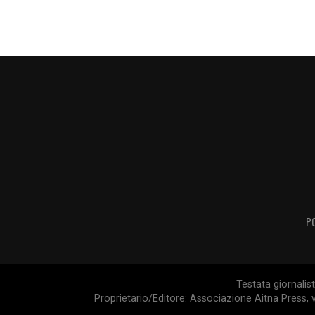
P
Testata giornalis
Proprietario/Editore: Associazione Aitna Press, v