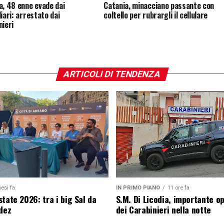
a, 48 enne evade dai
Catania, minacciano passante con
iari: arrestato dai
coltello per rubrargli il cellulare
nieri
ARTICOLI DI TENDENZA
esi fa
IN PRIMO PIANO
11 ore fa
tate 2026: tra i big Sal da
S.M. Di Licodia, importante o
edez
dei Carabinieri nella notte