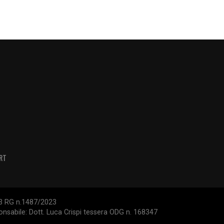
RT
/23 RG n.1487/2023
ponsabile: Dott. Luca Crispi tessera ODG n. 168347