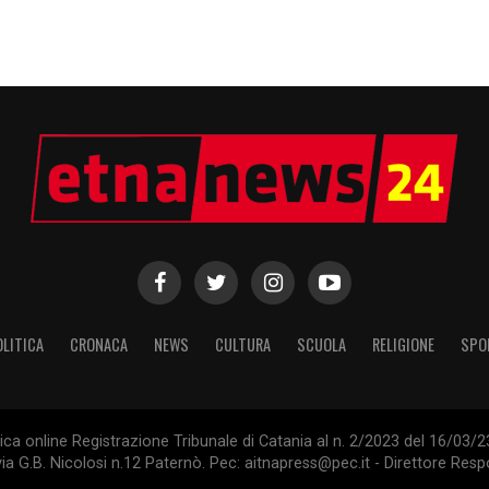
OLITICA
CRONACA
NEWS
CULTURA
SCUOLA
RELIGIONE
SPO
tica online Registrazione Tribunale di Catania al n. 2/2023 del 16/03
ia G.B. Nicolosi n.12 Paternò. Pec: aitnapress@pec.it - Direttore Res