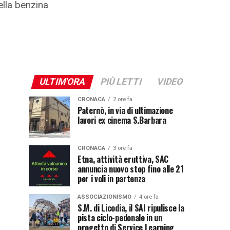
ella benzina
ULTIM'ORA
PIÙ LETTI
VIDEO
CRONACA
2 ore fa
Paternò, in via di ultimazione
lavori ex cinema S.Barbara
CRONACA
3 ore fa
Etna, attività eruttiva, SAC
annuncia nuovo stop fino alle 21
per i voli in partenza
ASSOCIAZIONISMO
4 ore fa
S.M. di Licodia, il SAI ripulisce la
pista ciclo-pedonale in un
progetto di Service Learning