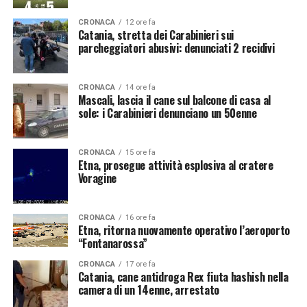
CRONACA
12 ore fa
Catania, stretta dei Carabinieri sui
parcheggiatori abusivi: denunciati 2 recidivi
CRONACA
14 ore fa
Mascali, lascia il cane sul balcone di casa al
sole: i Carabinieri denunciano un 50enne
CRONACA
15 ore fa
Etna, prosegue attività esplosiva al cratere
Voragine
CRONACA
16 ore fa
Etna, ritorna nuovamente operativo l’aeroporto
“Fontanarossa”
CRONACA
17 ore fa
Catania, cane antidroga Rex fiuta hashish nella
camera di un 14enne, arrestato