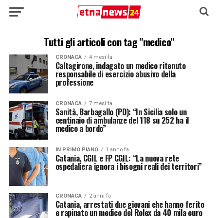
Tutti gli articoli con tag "medico"
CRONACA
4 mesi fa
Caltagirone, indagato un medico ritenuto
responsabile di esercizio abusivo della
professione
CRONACA
7 mesi fa
Sanità, Barbagallo (PD): “In Sicilia solo un
centinaio di ambulanze del 118 su 252 ha il
medico a bordo”
IN PRIMO PIANO
1 anno fa
Catania, CGIL e FP CGIL: “La nuova rete
ospedaliera ignora i bisogni reali dei territori”
CRONACA
2 anni fa
Catania, arrestati due giovani che hanno ferito
e rapinato un medico del Rolex da 40 mila euro