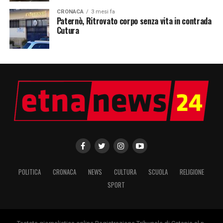
CRONACA
3 mesi fa
Paternò, Ritrovato corpo senza vita in contrada
Cutura
POLITICA
CRONACA
NEWS
CULTURA
SCUOLA
RELIGIONE
SPORT