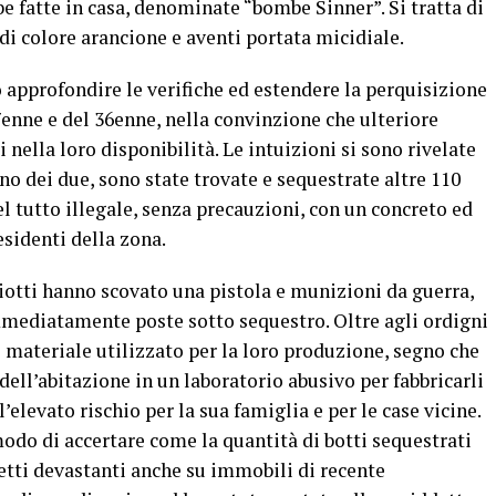
e fatte in casa, denominate “bombe Sinner”. Si tratta di
di colore arancione e aventi portata micidiale.
o approfondire le verifiche ed estendere la perquisizione
7enne e del 36enne, nella convinzione che ulteriore
nella loro disponibilità. Le intuizioni si sono rivelate
o dei due, sono state trovate e sequestrate altre 110
 tutto illegale, senza precauzioni, con un concreto ed
esidenti della zona.
ziotti hanno scovato una pistola e munizioni da guerra,
immediatamente poste sotto sequestro. Oltre agli ordigni
il materiale utilizzato per la loro produzione, segno che
ell’abitazione in un laboratorio abusivo per fabbricarli
’elevato rischio per la sua famiglia e per le case vicine.
o modo di accertare come la quantità di botti sequestrati
fetti devastanti anche su immobili di recente