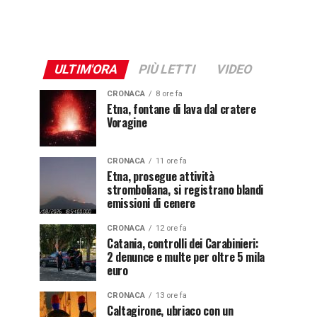
ULTIM'ORA
PIÙ LETTI
VIDEO
CRONACA
8 ore fa
Etna, fontane di lava dal cratere
Voragine
CRONACA
11 ore fa
Etna, prosegue attività
stromboliana, si registrano blandi
emissioni di cenere
CRONACA
12 ore fa
Catania, controlli dei Carabinieri:
2 denunce e multe per oltre 5 mila
euro
CRONACA
13 ore fa
Caltagirone, ubriaco con un