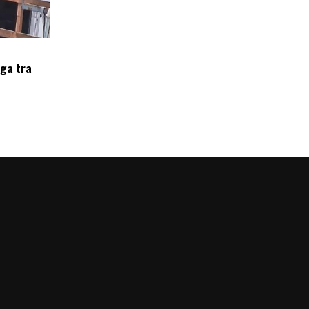
oga tra