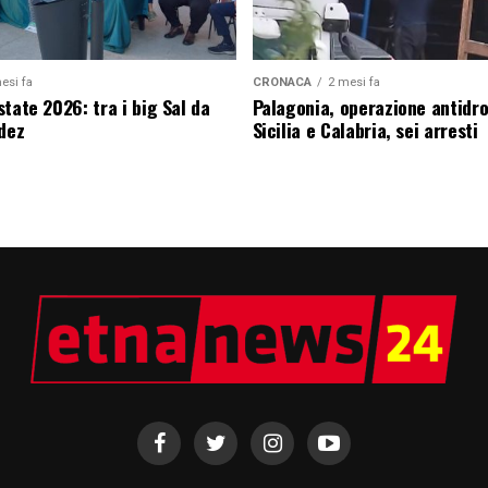
esi fa
CRONACA
2 mesi fa
tate 2026: tra i big Sal da
Palagonia, operazione antidr
edez
Sicilia e Calabria, sei arresti