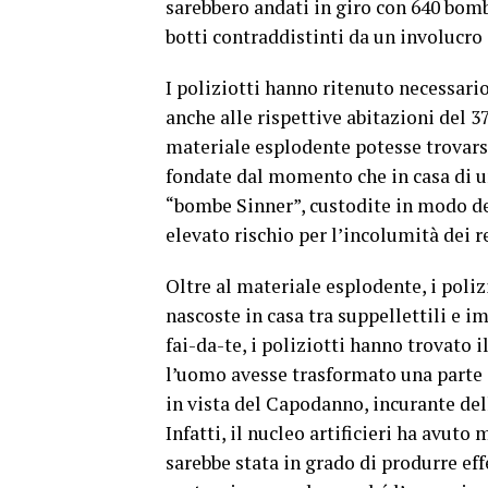
sarebbero andati in giro con 640 bomb
botti contraddistinti da un involucro 
I poliziotti hanno ritenuto necessari
anche alle rispettive abitazioni del 3
materiale esplodente potesse trovarsi 
fondate dal momento che in casa di un
“bombe Sinner”, custodite in modo del
elevato rischio per l’incolumità dei r
Oltre al materiale esplodente, i poli
nascoste in casa tra suppellettili e 
fai-da-te, i poliziotti hanno trovato 
l’uomo avesse trasformato una parte d
in vista del Capodanno, incurante dell
Infatti, il nucleo artificieri ha avut
sarebbe stata in grado di produrre ef