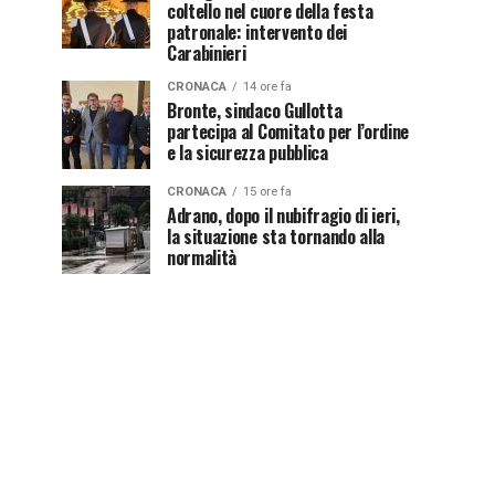
coltello nel cuore della festa
patronale: intervento dei
Carabinieri
CRONACA
14 ore fa
Bronte, sindaco Gullotta
partecipa al Comitato per l’ordine
e la sicurezza pubblica
CRONACA
15 ore fa
Adrano, dopo il nubifragio di ieri,
la situazione sta tornando alla
normalità