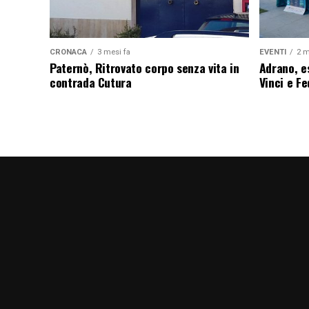
CRONACA
3 mesi fa
EVENTI
2 m
Paternò, Ritrovato corpo senza vita in
Adrano, es
contrada Cutura
Vinci e F