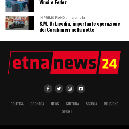
Vinci e Fedez
IN PRIMO PIANO
1 giorno fa
S.M. Di Licodia, importante operazione
dei Carabinieri nella notte
POLITICA
CRONACA
NEWS
CULTURA
SCUOLA
RELIGIONE
SPORT