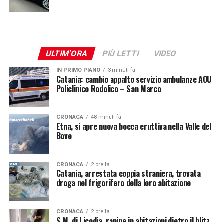
ULTIM'ORA
PIÙ LETTI
VIDEO
IN PRIMO PIANO
3 minuti fa
Catania: cambio appalto servizio ambulanze AOU
Policlinico Rodolico – San Marco
CRONACA
48 minuti fa
Etna, si apre nuova bocca eruttiva nella Valle del
Bove
CRONACA
2 ore fa
Catania, arrestata coppia straniera, trovata
droga nel frigorifero della loro abitazione
CRONACA
2 ore fa
S.M. di Licodia, rapine in abitazioni dietro il blitz