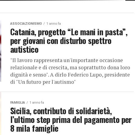
 tra l’assessorato regionale
 complessiva di 25 milioni
ASSOCIAZIONISMO
1 anno fa
Catania, progetto “Le mani in pasta”,
per giovani con disturbo spettro
autistico
"Il lavoro rappresenta un'importante occasione
relazionale e di crescita, ma soprattutto dona loro
dignità e senso". A dirlo Federico Lupo, presidente
di "Un futuro per l'autismo"
FAMIGLIA
1 anno fa
Sicilia, contributo di solidarietà,
l’ultimo step prima del pagamento per
8 mila famiglie