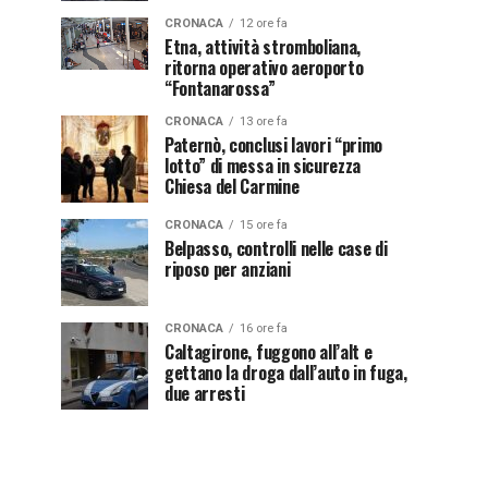
CRONACA
12 ore fa
Etna, attività stromboliana,
ritorna operativo aeroporto
“Fontanarossa”
CRONACA
13 ore fa
Paternò, conclusi lavori “primo
lotto” di messa in sicurezza
Chiesa del Carmine
CRONACA
15 ore fa
Belpasso, controlli nelle case di
riposo per anziani
CRONACA
16 ore fa
Caltagirone, fuggono all’alt e
gettano la droga dall’auto in fuga,
due arresti