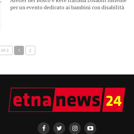
Atelier nel Bosco e Rete Italiana Disabili insieme
per un evento dedicato ai bambini con disabilità
 OF 2
1
2