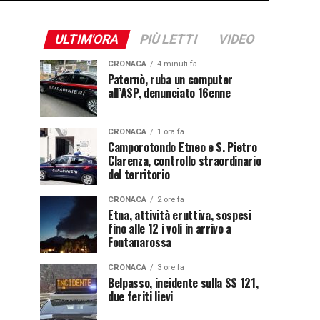
ULTIM'ORA
PIÙ LETTI
VIDEO
CRONACA
4 minuti fa
Paternò, ruba un computer
all’ASP, denunciato 16enne
CRONACA
1 ora fa
Camporotondo Etneo e S. Pietro
Clarenza, controllo straordinario
del territorio
CRONACA
2 ore fa
Etna, attività eruttiva, sospesi
fino alle 12 i voli in arrivo a
Fontanarossa
CRONACA
3 ore fa
Belpasso, incidente sulla SS 121,
due feriti lievi