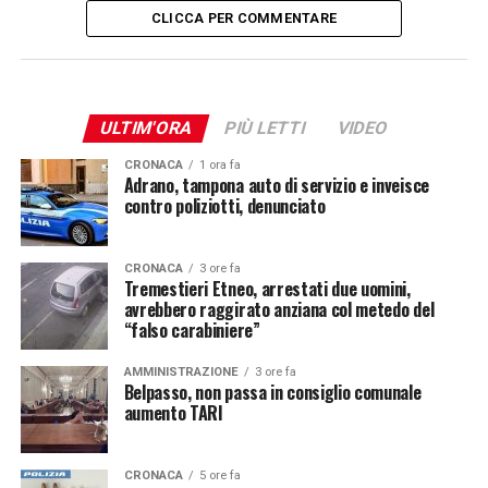
CLICCA PER COMMENTARE
ULTIM'ORA
PIÙ LETTI
VIDEO
CRONACA
1 ora fa
Adrano, tampona auto di servizio e inveisce
contro poliziotti, denunciato
CRONACA
3 ore fa
Tremestieri Etneo, arrestati due uomini,
avrebbero raggirato anziana col metedo del
“falso carabiniere”
AMMINISTRAZIONE
3 ore fa
Belpasso, non passa in consiglio comunale
aumento TARI
CRONACA
5 ore fa