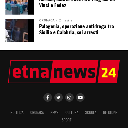
Vinci e Fedez
CRONACA
2 mesi fa
Palagonia, operazione antidroga tra
Sicilia e Calabria, sei arresti
POLITICA
CRONACA
NEWS
CULTURA
SCUOLA
RELIGIONE
SPORT