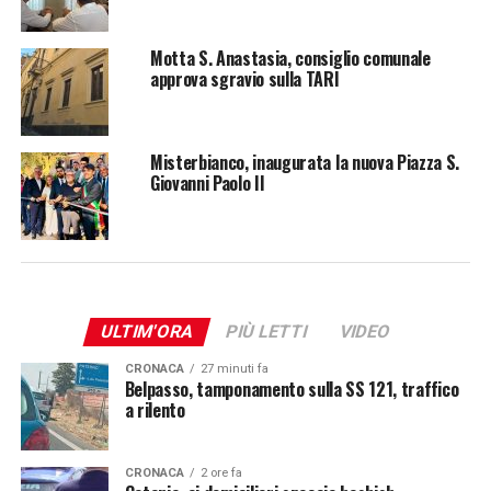
Motta S. Anastasia, consiglio comunale
approva sgravio sulla TARI
Misterbianco, inaugurata la nuova Piazza S.
Giovanni Paolo II
ULTIM'ORA
PIÙ LETTI
VIDEO
CRONACA
27 minuti fa
Belpasso, tamponamento sulla SS 121, traffico
a rilento
CRONACA
2 ore fa