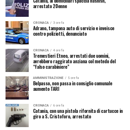
Catania, ai domiciliari spaccia hashish,
arrestato 20enne
CRONACA
3 ore fa
Adrano, tampona auto di servizio e inveisce
contro poliziotti, denunciato
CRONACA
4 ore fa
Tremestieri Etneo, arrestati due uomini,
avrebbero raggirato anziana col metedo del
“falso carabiniere”
AMMINISTRAZIONE
5 ore fa
Belpasso, non passa in consiglio comunale
aumento TARI
CRONACA
6 ore fa
Catania, con una pistola rifornita di cartucce in
giro a S. Cristoforo, arrestato