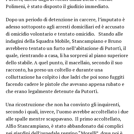
Polimeni, è stato disposto il giudizio immediato.
Dopo un periodo di detenzione in carcere, l’imputato è
adesso sottoposto agli arresti domiciliari ed è accusato
di omicidio volontario e tentato omicidio. Stando alle
indagini della Squadra Mobile, Stancampiano e Bruno
avrebbero tentato un furto nell’abitazione di Putortì, il
quale, rientrando a casa, li ha sorpresi al piano superiore
dello stabile. A quel punto, il macellaio, secondo il suo
racconto, ha preso un coltello e durante una
colluttazione ha colpito i due ladri che poi sono fuggiti
facendo cadere le pistole che avevano appena rubato e
che erano legalmente detenute da Putortì.
Una ricostruzione che non ha convinto gli inquirenti,
secondo i quali, invece, l’uomo avrebbe accoltellato i due
alle spalle mentre scappavano. Il primo accoltellato,
Alfio Stancampiano, è stato abbandonato dai complici
nei giardini dell’ospedale reggino “Morelli”, dove poi è