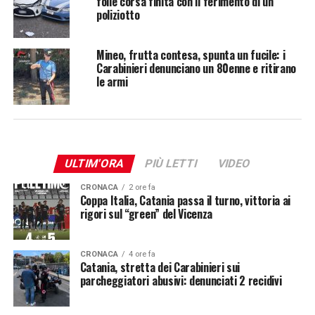
folle corsa finita con il ferimento di un
poliziotto
Mineo, frutta contesa, spunta un fucile: i
Carabinieri denunciano un 80enne e ritirano
le armi
ULTIM'ORA
PIÙ LETTI
VIDEO
CRONACA
2 ore fa
Coppa Italia, Catania passa il turno, vittoria ai
rigori sul “green” del Vicenza
CRONACA
4 ore fa
Catania, stretta dei Carabinieri sui
parcheggiatori abusivi: denunciati 2 recidivi