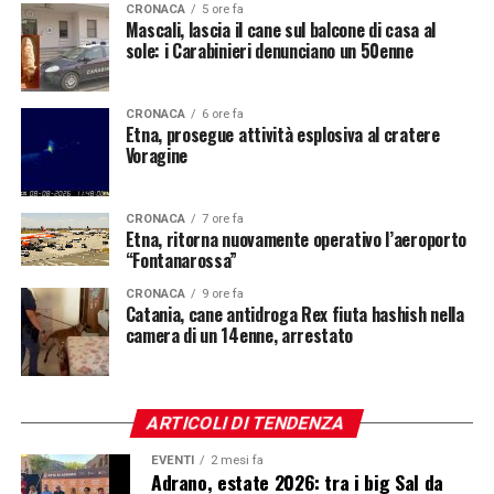
CRONACA
5 ore fa
Mascali, lascia il cane sul balcone di casa al
sole: i Carabinieri denunciano un 50enne
CRONACA
6 ore fa
Etna, prosegue attività esplosiva al cratere
Voragine
CRONACA
7 ore fa
Etna, ritorna nuovamente operativo l’aeroporto
“Fontanarossa”
CRONACA
9 ore fa
Catania, cane antidroga Rex fiuta hashish nella
camera di un 14enne, arrestato
ARTICOLI DI TENDENZA
EVENTI
2 mesi fa
Adrano, estate 2026: tra i big Sal da