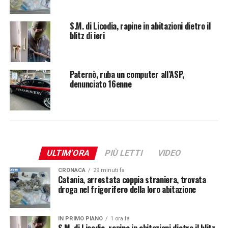
S.M. di Licodia, rapine in abitazioni dietro il
blitz di ieri
Paternò, ruba un computer all’ASP,
denunciato 16enne
ULTIM'ORA
PIÙ LETTI
VIDEO
CRONACA
29 minuti fa
Catania, arrestata coppia straniera, trovata
droga nel frigorifero della loro abitazione
IN PRIMO PIANO
1 ora fa