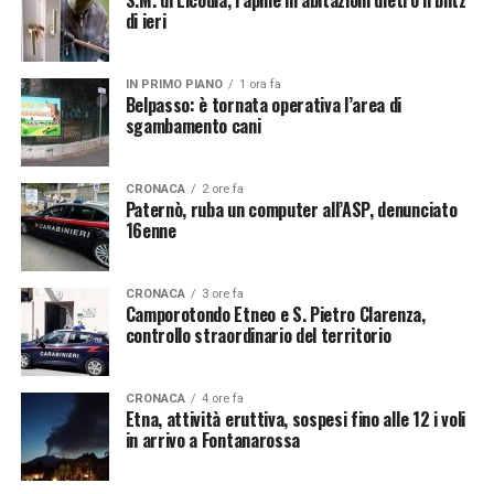
S.M. di Licodia, rapine in abitazioni dietro il blitz
di ieri
IN PRIMO PIANO
1 ora fa
Belpasso: è tornata operativa l’area di
sgambamento cani
CRONACA
2 ore fa
Paternò, ruba un computer all’ASP, denunciato
16enne
CRONACA
3 ore fa
Camporotondo Etneo e S. Pietro Clarenza,
controllo straordinario del territorio
CRONACA
4 ore fa
Etna, attività eruttiva, sospesi fino alle 12 i voli
in arrivo a Fontanarossa