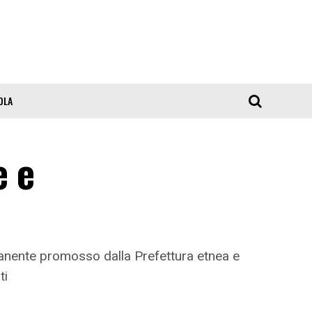
OLA
e e
manente promosso dalla Prefettura etnea e
ti