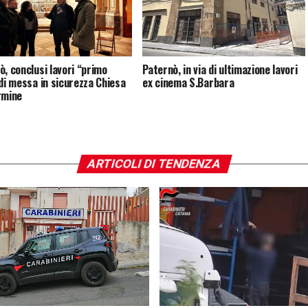
ò, conclusi lavori “primo
Paternò, in via di ultimazione lavori
 di messa in sicurezza Chiesa
ex cinema S.Barbara
rmine
ARTICOLI DI TENDENZA