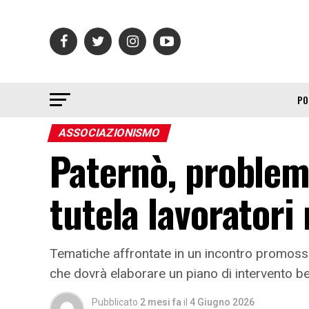
PO
ASSOCIAZIONISMO
Paternò, problem
tutela lavoratori 
Tematiche affrontate in un incontro promosso
che dovrà elaborare un piano di intervento ben
Pubblicato
2 mesi fa
il
4 Giugno 2026