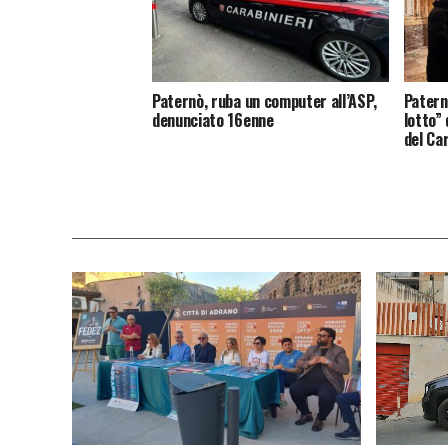
Paternò, ruba un computer all’ASP,
Patern
denunciato 16enne
lotto”
del Ca