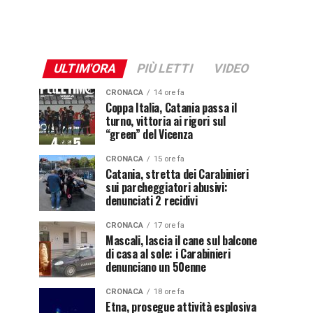
ULTIM'ORA
PIÙ LETTI
VIDEO
CRONACA
14 ore fa
Coppa Italia, Catania passa il
turno, vittoria ai rigori sul
“green” del Vicenza
CRONACA
15 ore fa
Catania, stretta dei Carabinieri
sui parcheggiatori abusivi:
denunciati 2 recidivi
CRONACA
17 ore fa
Mascali, lascia il cane sul balcone
di casa al sole: i Carabinieri
denunciano un 50enne
CRONACA
18 ore fa
Etna, prosegue attività esplosiva