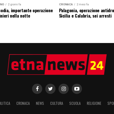
ANO
2 giorni fa
CRONACA
2 mesi fa
icodia, importante operazione
Palagonia, operazione antidr
nieri nella notte
Sicilia e Calabria, sei arresti
OLITICA
CRONACA
NEWS
CULTURA
SCUOLA
RELIGIONE
SPO