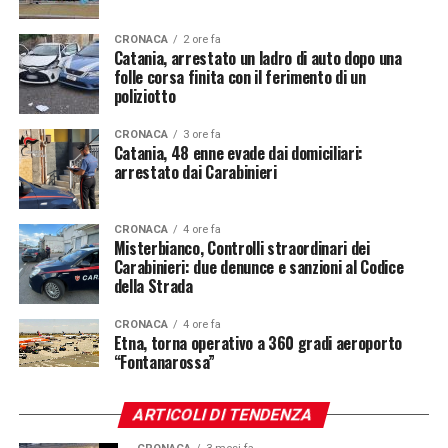
CRONACA
2 ore fa
Catania, arrestato un ladro di auto dopo una
folle corsa finita con il ferimento di un
poliziotto
CRONACA
3 ore fa
Catania, 48 enne evade dai domiciliari:
arrestato dai Carabinieri
CRONACA
4 ore fa
Misterbianco, Controlli straordinari dei
Carabinieri: due denunce e sanzioni al Codice
della Strada
CRONACA
4 ore fa
Etna, torna operativo a 360 gradi aeroporto
“Fontanarossa”
ARTICOLI DI TENDENZA