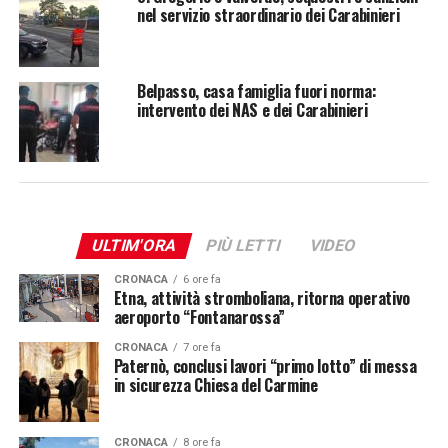
nel servizio straordinario dei Carabinieri
Belpasso, casa famiglia fuori norma:
intervento dei NAS e dei Carabinieri
ULTIM'ORA
PIÙ LETTI
VIDEO
CRONACA
6 ore fa
Etna, attività stromboliana, ritorna operativo
aeroporto “Fontanarossa”
CRONACA
7 ore fa
Paternò, conclusi lavori “primo lotto” di messa
in sicurezza Chiesa del Carmine
CRONACA
8 ore fa