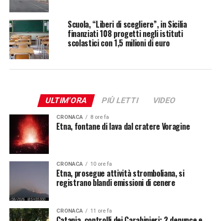
Scuola, “Liberi di scegliere”, in Sicilia
finanziati 108 progetti negli istituti
scolastici con 1,5 milioni di euro
ULTIM'ORA
PIÙ LETTI
VIDEO
CRONACA
8 ore fa
Etna, fontane di lava dal cratere Voragine
CRONACA
10 ore fa
Etna, prosegue attività stromboliana, si
registrano blandi emissioni di cenere
CRONACA
11 ore fa
Catania, controlli dei Carabinieri: 2 denunce e