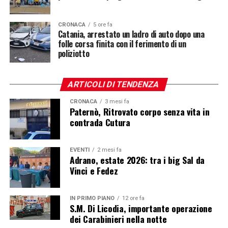
CRONACA
5 ore fa
Catania, arrestato un ladro di auto dopo una
folle corsa finita con il ferimento di un
poliziotto
ARTICOLI DI TENDENZA
CRONACA
3 mesi fa
Paternò, Ritrovato corpo senza vita in
contrada Cutura
EVENTI
2 mesi fa
Adrano, estate 2026: tra i big Sal da
Vinci e Fedez
IN PRIMO PIANO
12 ore fa
S.M. Di Licodia, importante operazione
dei Carabinieri nella notte