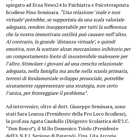
spiegato ad Etna News24 lo Psichiatra e Psicoterapeuta
licodiese Pino Seminara.
“Una relazione ‘reale e non
virtuale’ potrebbe, se supportata da una scala valoriale
adeguata, rendere insopportabile per tutti la sofferenza
che la nostra immotivata ostilità può causare nell’altro.
Al contrario, la grande ‘distanza virtuale’, e quindi
emotiva, non fa scattare alcun meccanismo inibitorio per
un comportamento fonte di insostenibile malessere per
l’altro. Stimolare i giovani ad una crescita relazionale
adeguata, nella famiglia ma anche nella scuola primaria,
terreni di fondamentale sviluppo prosociale, potrebbe
sicuramente rappresentare una strategia, non certo
l’unica, per fronteggiare il problema”.
Ad intervenire, oltre al dott. Giuseppe Seminara, sono
stati Sara Leanza (Presidente della Pro Loco licodiese),
la prof.ssa Agata Caudullo (Dirigente Scolastica dell’I.C.
“Don Bosco”), il M.llo Domenico Triolo (Presidente
dell’A.N.F.I. Sezione di Paternò), l’ins. Lita Arcoria