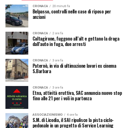
CRONACA
20 minuti fa
Belpasso, controlli nelle case di riposo per
anziani
CRONACA
2 ore fa
Caltagirone, fuggono all’alt e gettano la droga
dall’auto in fuga, due arresti
CRONACA
3 ore fa
Paternò, in via di ultimazione lavori ex cinema
S.Barbara
CRONACA
3 ore fa
Etna, attività eruttiva, SAC annuncia nuovo stop
fino alle 21 per i voli in partenza
ASSOCIAZIONISMO
4 ore fa
S.M. di Licodia, il SAI ripulisce la pista ciclo-
pedonale in un progetto di Service Learning