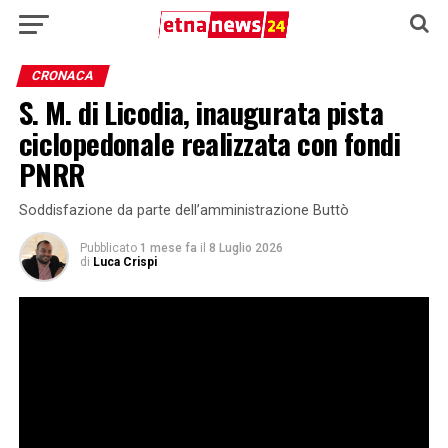
CRONACA
S. M. di Licodia, inaugurata pista
ciclopedonale realizzata con fondi
PNRR
Soddisfazione da parte dell’amministrazione Buttò
Pubblicato
1 mese fa
il
8 Luglio 2026
di
Luca Crispi