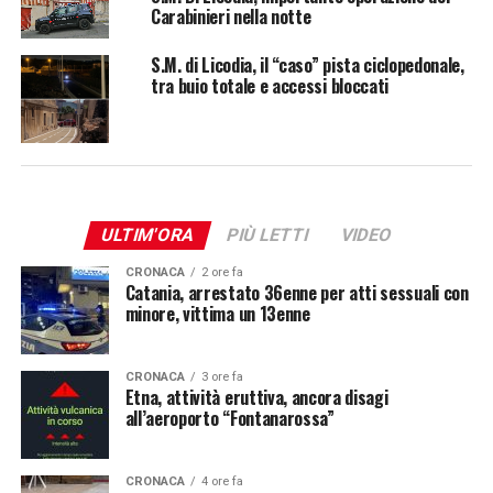
Carabinieri nella notte
S.M. di Licodia, il “caso” pista ciclopedonale,
tra buio totale e accessi bloccati
ULTIM'ORA
PIÙ LETTI
VIDEO
CRONACA
2 ore fa
Catania, arrestato 36enne per atti sessuali con
minore, vittima un 13enne
CRONACA
3 ore fa
Etna, attività eruttiva, ancora disagi
all’aeroporto “Fontanarossa”
CRONACA
4 ore fa