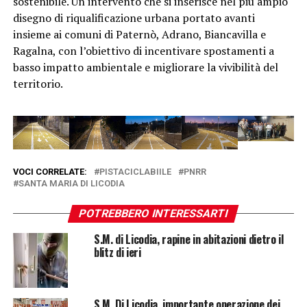
sostenibile. Un intervento che si inserisce nel più ampio
disegno di riqualificazione urbana portato avanti
insieme ai comuni di Paternò, Adrano, Biancavilla e
Ragalna, con l’obiettivo di incentivare spostamenti a
basso impatto ambientale e migliorare la vivibilità del
territorio.
VOCI CORRELATE:
PISTACICLABIILE
PNRR
SANTA MARIA DI LICODIA
POTREBBERO INTERESSARTI
S.M. di Licodia, rapine in abitazioni dietro il
blitz di ieri
S.M. Di Licodia, importante operazione dei