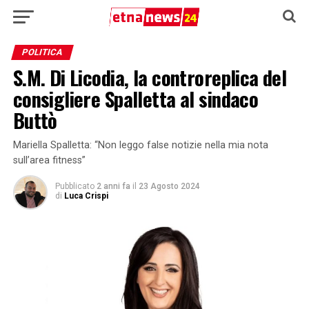
POLITICA
S.M. Di Licodia, la controreplica del
consigliere Spalletta al sindaco
Buttò
Mariella Spalletta: “Non leggo false notizie nella mia nota
sull’area fitness”
Pubblicato
2 anni fa
il
23 Agosto 2024
di
Luca Crispi