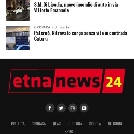
S.M. Di Licodia, nuovo incendio di auto in via
Vittorio Emanuele
CRONACA
3 mesi fa
Paternò, Ritrovato corpo senza vita in contrada
Cutura
POLITICA
CRONACA
NEWS
CULTURA
SCUOLA
RELIGIONE
SPORT