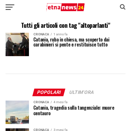
Tutti gli articoli con tag "altoparlanti"
CRONACA
1 anno fa
Catania, ruba in chiesa, ma scoperto dai
carabinieri si pente e restituisce tutto
POPOLARI
ULTIM'ORA
CRONACA
4 mesi fa
Catania, tragedia sulla tangenziale: muore
centauro
CRONACA
3 mesi fa