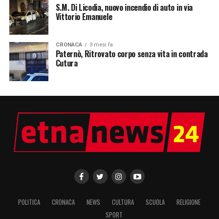
S.M. Di Licodia, nuovo incendio di auto in via
Vittorio Emanuele
CRONACA
3 mesi fa
Paternò, Ritrovato corpo senza vita in contrada
Cutura
POLITICA
CRONACA
NEWS
CULTURA
SCUOLA
RELIGIONE
SPORT