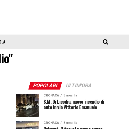
OLA
dio"
POPOLARI
ULTIM'ORA
CRONACA
3 mesi fa
S.M. Di Licodia, nuovo incendio di
auto in via Vittorio Emanuele
CRONACA
3 mesi fa