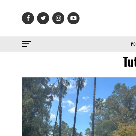
PO
Tut