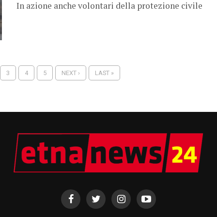
In azione anche volontari della protezione civile
3
4
5
NEXT ›
LAST »