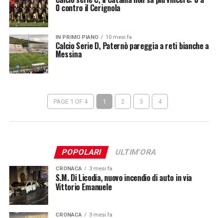
0 contro il Cerignola
IN PRIMO PIANO
10 mesi fa
Calcio Serie D, Paternò pareggia a reti bianche a
Messina
PAGE 1 OF 4
1
2
3
4
POPOLARI
ULTIM'ORA
CRONACA
3 mesi fa
S.M. Di Licodia, nuovo incendio di auto in via
Vittorio Emanuele
CRONACA
3 mesi fa