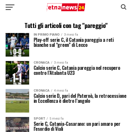
Tutti gli articoli con tag "pareggio"
IN PRIMO PIANO
3 mesi fa
Play-off serie C, il Catania pareggia a reti
bianche sul “green” di Lecco
CRONACA
3 mesi fa
Calcio serie C, Catania pareggia nel recupero
contro l’Atalanta U23
CRONACA
4 mesi fa
Calcio serie D, pari del Paternò, la retrocessione
in Eccellenza è dietro l’angolo
SPORT
5 mesi fa
Serie C, Catania-Casarano: un pari amaro per
l’esordio di Viali