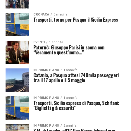
CRONACA
5 mesi fa
Trasporti, torna per Pasqua il Sicilia Express
EVENTI
1 anno fa
Paternò: Giuseppe Parisi in scena con
“Veramente quest’uomo…”
IN PRIMO PIANO
1 anno fa
Catania, a Pasqua attesi 740mila passeggeri
tra il 17 aprile e il 5 maggio
IN PRIMO PIANO
1 anno fa
Trasporti, Sicilia express di Pasqua, Schifani:
“Biglietti già esauriti”
IN PRIMO PIANO
2 anni fa
S.M. di Licodia, all’IC Don Bosco laboratorio