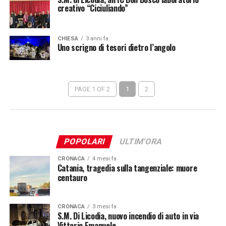
creativo “Ciciuliando”
CHIESA
3 anni fa
Uno scrigno di tesori dietro l’angolo
PAGE 1 OF 2
1
2
POPOLARI
ULTIM'ORA
CRONACA
4 mesi fa
Catania, tragedia sulla tangenziale: muore
centauro
CRONACA
3 mesi fa
S.M. Di Licodia, nuovo incendio di auto in via
Vittorio Emanuele