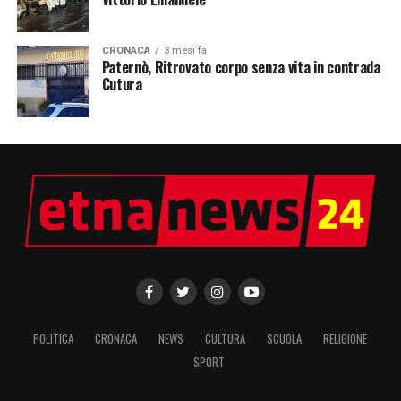
CRONACA
3 mesi fa
Paternò, Ritrovato corpo senza vita in contrada
Cutura
POLITICA
CRONACA
NEWS
CULTURA
SCUOLA
RELIGIONE
SPORT