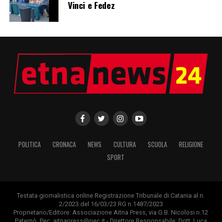
Vinci e Fedez
POLITICA
CRONACA
NEWS
CULTURA
SCUOLA
RELIGIONE
SPORT
Testata giornalistica online Registrazione Tribunale di Catania al n.
2/2023 del 16/03/23 RG n.1487/2023
Proprietario/Editore: Associazione Aitna Press, via G.B. Nicolosi n.12
Paternò. Pec: aitnapress@pec.it - Direttore Responsabile: Dott. Luca