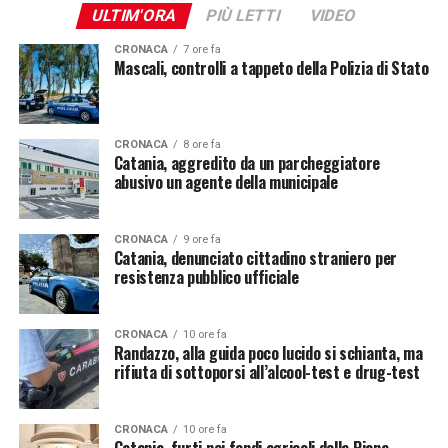
ULTIM'ORA
PIÙ LETTI
VIDEO
CRONACA
7 ore fa
Mascali, controlli a tappeto della Polizia di Stato
CRONACA
8 ore fa
Catania, aggredito da un parcheggiatore
abusivo un agente della municipale
CRONACA
9 ore fa
Catania, denunciato cittadino straniero per
resistenza pubblico ufficiale
CRONACA
10 ore fa
Randazzo, alla guida poco lucido si schianta, ma
rifiuta di sottoporsi all’alcool-test e drug-test
CRONACA
10 ore fa
Catania, furti nei fondi agricoli della Piana,