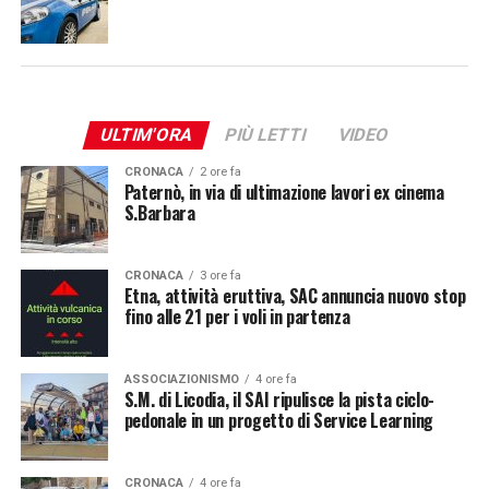
ULTIM'ORA
PIÙ LETTI
VIDEO
CRONACA
2 ore fa
Paternò, in via di ultimazione lavori ex cinema
S.Barbara
CRONACA
3 ore fa
Etna, attività eruttiva, SAC annuncia nuovo stop
fino alle 21 per i voli in partenza
ASSOCIAZIONISMO
4 ore fa
S.M. di Licodia, il SAI ripulisce la pista ciclo-
pedonale in un progetto di Service Learning
CRONACA
4 ore fa