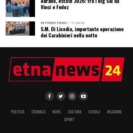
Adrano, estate 2026: tra i big Sal da
Vinci e Fedez
IN PRIMO PIANO
11 ore fa
S.M. Di Licodia, importante operazione
dei Carabinieri nella notte
POLITICA
CRONACA
NEWS
CULTURA
SCUOLA
RELIGIONE
SPORT