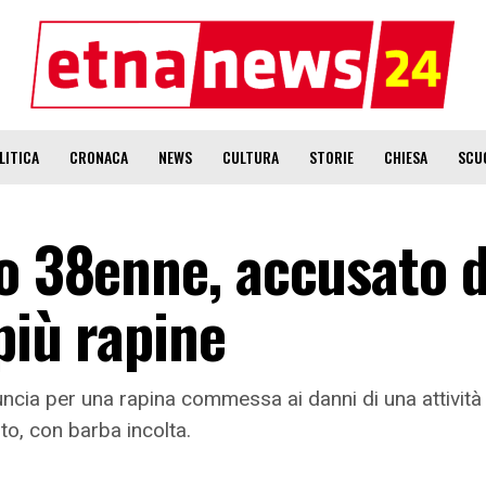
LITICA
CRONACA
NEWS
CULTURA
STORIE
CHIESA
SCU
to 38enne, accusato d
più rapine
nuncia per una rapina commessa ai danni di una attivit
to, con barba incolta.