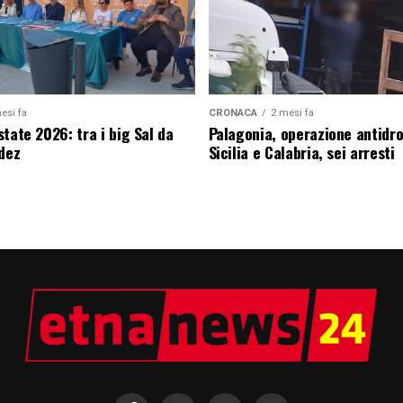
esi fa
CRONACA
2 mesi fa
tate 2026: tra i big Sal da
Palagonia, operazione antidr
edez
Sicilia e Calabria, sei arresti