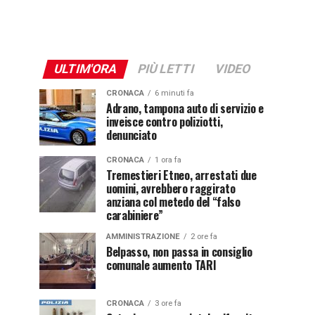
ULTIM'ORA
PIÙ LETTI
VIDEO
CRONACA
6 minuti fa
Adrano, tampona auto di servizio e
inveisce contro poliziotti,
denunciato
CRONACA
1 ora fa
Tremestieri Etneo, arrestati due
uomini, avrebbero raggirato
anziana col metedo del “falso
carabiniere”
AMMINISTRAZIONE
2 ore fa
Belpasso, non passa in consiglio
comunale aumento TARI
CRONACA
3 ore fa