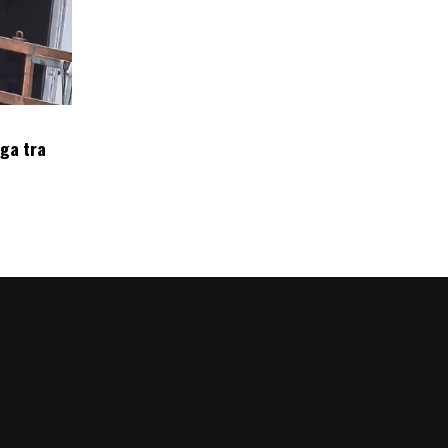
oga tra