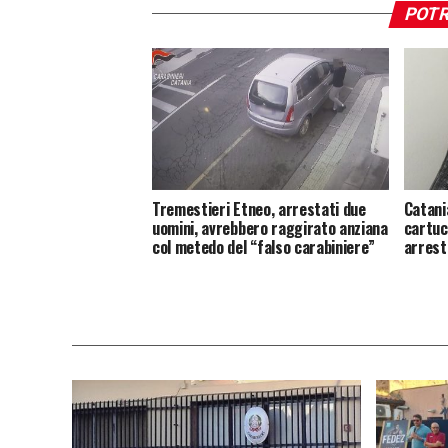
POTR
Tremestieri Etneo, arrestati due
Catania
uomini, avrebbero raggirato anziana
cartuc
col metedo del “falso carabiniere”
arrest